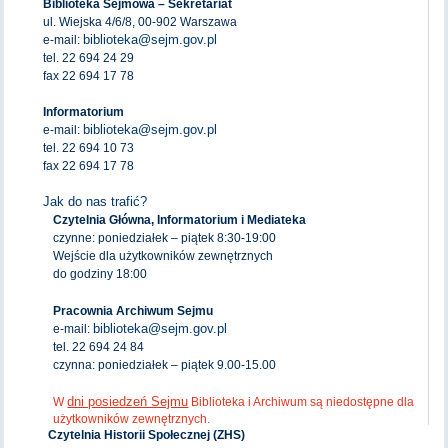
Biblioteka Sejmowa – Sekretariat
ul. Wiejska 4/6/8, 00-902 Warszawa
biblioteka@sejm.gov.pl
e-mail:
tel. 22 694 24 29
fax 22 694 17 78
Informatorium
biblioteka@sejm.gov.pl
e-mail:
tel. 22 694 10 73
fax 22 694 17 78
Jak do nas trafić?
Czytelnia Główna, Informatorium i Mediateka
czynne: poniedziałek – piątek 8:30-19:00
Wejście dla użytkowników zewnętrznych
do godziny 18:00
Pracownia Archiwum Sejmu
biblioteka@sejm.gov.pl
e-mail:
tel. 22 694 24 84
czynna: poniedziałek – piątek 9.00-15.00
dni posiedzeń Sejmu
W
Biblioteka i Archiwum są niedostępne dla
użytkowników zewnętrznych.
Czytelnia Historii Społecznej (ZHS)