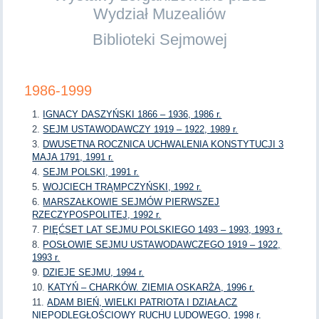
Wydział Muzealiów
Biblioteki Sejmowej
1986-1999
IGNACY DASZYŃSKI 1866 – 1936, 1986 r.
SEJM USTAWODAWCZY 1919 – 1922, 1989 r.
DWUSETNA ROCZNICA UCHWALENIA KONSTYTUCJI 3
MAJA 1791, 1991 r.
SEJM POLSKI, 1991 r.
WOJCIECH TRĄMPCZYŃSKI, 1992 r.
MARSZAŁKOWIE SEJMÓW PIERWSZEJ
RZECZYPOSPOLITEJ, 1992 r.
PIĘĆSET LAT SEJMU POLSKIEGO 1493 – 1993, 1993 r.
POSŁOWIE SEJMU USTAWODAWCZEGO 1919 – 1922,
1993 r.
DZIEJE SEJMU, 1994 r.
KATYŃ – CHARKÓW. ZIEMIA OSKARŻA, 1996 r.
ADAM BIEŃ, WIELKI PATRIOTA I DZIAŁACZ
NIEPODLEGŁOŚCIOWY RUCHU LUDOWEGO, 1998 r.