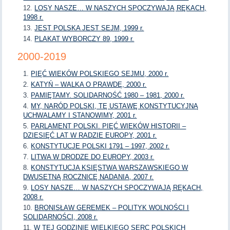
LOSY NASZE… W NASZYCH SPOCZYWAJĄ RĘKACH,
1998 r.
JEST POLSKA JEST SEJM, 1999 r.
PLAKAT WYBORCZY 89, 1999 r.
2000-2019
PIĘĆ WIEKÓW POLSKIEGO SEJMU, 2000 r.
KATYŃ – WALKA O PRAWDĘ, 2000 r.
PAMIĘTAMY. SOLIDARNOŚĆ 1980 – 1981, 2000 r.
MY, NARÓD POLSKI, TĘ USTAWĘ KONSTYTUCYJNĄ
UCHWALAMY I STANOWIMY, 2001 r.
PARLAMENT POLSKI. PIĘĆ WIEKÓW HISTORII –
DZIESIĘĆ LAT W RADZIE EUROPY, 2001 r.
KONSTYTUCJE POLSKI 1791 – 1997, 2002 r.
LITWA W DRODZE DO EUROPY, 2003 r.
KONSTYTUCJA KSIĘSTWA WARSZAWSKIEGO W
DWUSETNĄ ROCZNICĘ NADANIA, 2007 r.
LOSY NASZE… W NASZYCH SPOCZYWAJĄ RĘKACH,
2008 r.
BRONISŁAW GEREMEK – POLITYK WOLNOŚCI I
SOLIDARNOŚCI, 2008 r.
W TEJ GODZINIE WIELKIEGO SERC POLSKICH