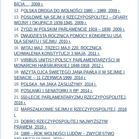
BICIA…, 2009 r.
P
OLSKA DROGA DO WOLNOŚCI 1980 – 1989, 2009 r.
POSŁOWIE NA SEJM II RZECZYPOSPOLITEJ – OFIARY
WOJNY I OKUPACJI 1939-1945, 2009 r.
ŻYDZI W POLSKIM PARLAMENCIE 1919 – 1939, 2009 r.
DWUDZIESTA ROCZNICA POMOCY KONGRESU USA
DLA SENATU I SEJMU, 2010 r.
WITAJ MAJ, TRZECI MAJ! 220. ROCZNICA
UCHWALENIA KONSTYTUCJI 3 MAJA, 2011 r.
VIRIBUS UNITIS? POLSCY PARLAMENTARZYŚCI W
MONARCHII HABSBURSKIEJ 1848-1918, 2012 r.
WIZYTA OJCA ŚWIĘTEGO JANA PAWŁA II W SEJMIE I
SENACIE – 11 CZERWCA 1999, 2014 r.
POLSKA, NA JAKĄ ZASŁUŻYMY, 2014 r.
POSŁANKI I SENATORKI II RP, 2014 r.
550-LECIE PARLAMENTARYZMU RZECZYPOSPOLITEJ,
2018 r.
MARSZAŁKOWIE SEJMU II RZECZYPOSPOLITEJ, 2018
r.
DOBRO RZECZYPOSPOLITEJ NAJWYŻSZYM
PRAWEM, 2019 r.
1989 – ROK WOLNOŚCI LUDÓW – ZWYCIĘSTWO