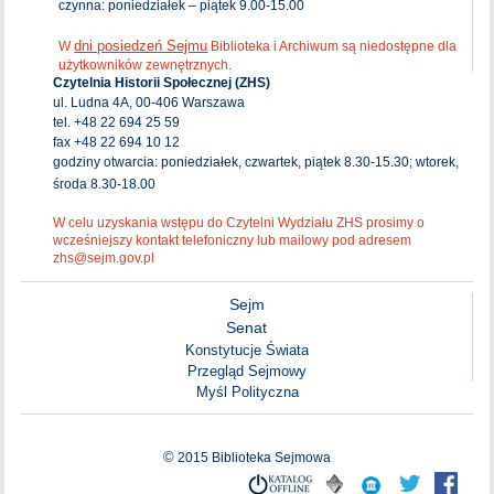
czynna: poniedziałek – piątek 9.00-15.00
dni posiedzeń Sejmu
W
Biblioteka i Archiwum są niedostępne dla
użytkowników zewnętrznych.
Czytelnia Historii Społecznej (ZHS)
ul. Ludna 4A, 00-406 Warszawa
tel. +48 22 694 25 59
fax +48 22 694 10 12
godziny otwarcia: poniedziałek, czwartek, piątek 8.30-15.30; wtorek,
środa 8.30-18.00
W celu uzyskania wstępu do Czytelni Wydziału ZHS prosimy o
wcześniejszy kontakt telefoniczny lub mailowy pod adresem
zhs@sejm.gov.pl
Sejm
Senat
Konstytucje Świata
Przegląd Sejmowy
Myśl Polityczna
©
2015
Biblioteka Sejmowa