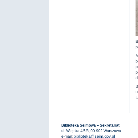
B
p
M
b
p
p
d
B
u
t
Biblioteka Sejmowa – Sekretariat
ul. Wiejska 4/6/8, 00-902 Warszawa
biblioteka@sejm.gov.pl
e-mail: