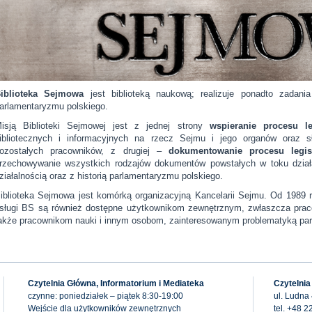
iblioteka Sejmowa
jest biblioteką naukową; realizuje ponadto zadan
arlamentaryzmu polskiego.
isją Biblioteki Sejmowej jest z jednej strony
wspieranie procesu le
ibliotecznych i informacyjnych na rzecz Sejmu i jego organów oraz 
ozostałych pracowników, z drugiej –
dokumentowanie procesu legis
rzechowywanie wszystkich rodzajów dokumentów powstałych w toku dział
ziałalnością oraz z historią parlamentaryzmu polskiego.
iblioteka Sejmowa jest komórką organizacyjną Kancelarii Sejmu. Od 1989 r
sługi BS są również dostępne użytkownikom zewnętrznym, zwłaszcza pracow
akże pracownikom nauki i innym osobom, zainteresowanym problematyką par
Czytelnia Główna, Informatorium i Mediateka
Czytelnia
czynne: poniedziałek – piątek 8:30-19:00
ul. Ludna
Wejście dla użytkowników zewnętrznych
tel. +48 2