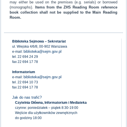
may either be used on the premises (e.g. serials) or borrowed
(monographs).
Items from the ZHS Reading Room reference
book collection shall not be supplied to the Main Reading
Room.
Biblioteka Sejmowa – Sekretariat
ul. Wiejska 4/6/8, 00-902 Warszawa
biblioteka@sejm.gov.pl
e-mail:
tel. 22 694 24 29
fax 22 694 17 78
Informatorium
biblioteka@sejm.gov.pl
e-mail:
tel. 22 694 10 73
fax 22 694 17 78
Jak do nas trafić?
Czytelnia Główna, Informatorium i Mediateka
czynne: poniedziałek – piątek 8:30-19:00
Wejście dla użytkowników zewnętrznych
do godziny 18:00