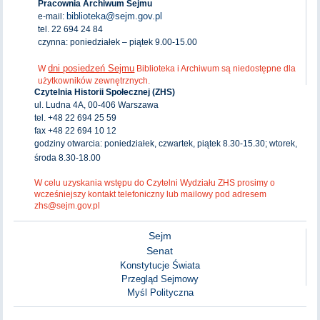
Pracownia Archiwum Sejmu
biblioteka@sejm.gov.pl
e-mail:
tel. 22 694 24 84
czynna: poniedziałek – piątek 9.00-15.00
dni posiedzeń Sejmu
W
Biblioteka i Archiwum są niedostępne dla
użytkowników zewnętrznych.
Czytelnia Historii Społecznej (ZHS)
ul. Ludna 4A, 00-406 Warszawa
tel. +48 22 694 25 59
fax +48 22 694 10 12
godziny otwarcia: poniedziałek, czwartek, piątek 8.30-15.30; wtorek,
środa 8.30-18.00
W celu uzyskania wstępu do Czytelni Wydziału ZHS prosimy o
wcześniejszy kontakt telefoniczny lub mailowy pod adresem
zhs@sejm.gov.pl
Sejm
Senat
Konstytucje Świata
Przegląd Sejmowy
Myśl Polityczna