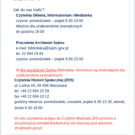
Jak do nas trafić?
Czytelnia Główna, Informatorium i Mediateka
czynne: poniedziałek – piątek 8:30-19:00
Wejście dla użytkowników zewnętrznych
do godziny 18:00
Pracownia Archiwum Sejmu
biblioteka@sejm.gov.pl
e-mail:
tel. 22 694 24 84
czynna: poniedziałek – piątek 9.00-15.00
dni posiedzeń Sejmu
W
Biblioteka i Archiwum są niedostępne dla
użytkowników zewnętrznych.
Czytelnia Historii Społecznej (ZHS)
ul. Ludna 4A, 00-406 Warszawa
tel. +48 22 694 25 59
fax +48 22 694 10 12
godziny otwarcia: poniedziałek, czwartek, piątek 8.30-15.30; wtorek,
środa 8.30-18.00
W celu uzyskania wstępu do Czytelni Wydziału ZHS prosimy o
wcześniejszy kontakt telefoniczny lub mailowy pod adresem
zhs@sejm.gov.pl