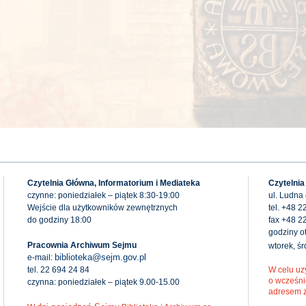
Czytelnia Główna, Informatorium i Mediateka
Czytelnia
czynne: poniedziałek – piątek 8:30-19:00
ul. Ludna
Wejście dla użytkowników zewnętrznych
tel. +48 2
do godziny 18:00
fax +48 2
godziny ot
Pracownia Archiwum Sejmu
wtorek, ś
biblioteka@sejm.gov.pl
e-mail:
tel. 22 694 24 84
W celu uz
o wcześni
czynna: poniedziałek – piątek 9.00-15.00
adresem 