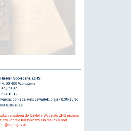
 Historii Społecznej (ZHS)
 4A, 00-406 Warszawa
2 694 25 59
2 694 10 12
warcia: poniedziałek, czwartek, piątek 8.30-15.30;
roda 8.30-18.00
yskania wstępu do Czytelni Wydziału ZHS prosimy
ejszy kontakt telefoniczny lub mailowy pod
zhs@sejm.gov.pl