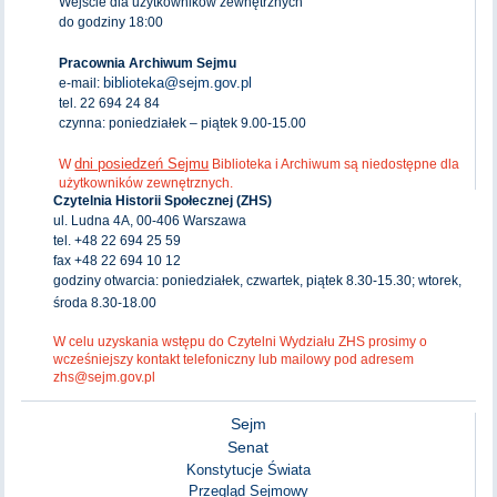
Wejście dla użytkowników zewnętrznych
do godziny 18:00
Pracownia Archiwum Sejmu
biblioteka@sejm.gov.pl
e-mail:
tel. 22 694 24 84
czynna: poniedziałek – piątek 9.00-15.00
dni posiedzeń Sejmu
W
Biblioteka i Archiwum są niedostępne dla
użytkowników zewnętrznych.
Czytelnia Historii Społecznej (ZHS)
ul. Ludna 4A, 00-406 Warszawa
tel. +48 22 694 25 59
fax +48 22 694 10 12
godziny otwarcia: poniedziałek, czwartek, piątek 8.30-15.30; wtorek,
środa 8.30-18.00
W celu uzyskania wstępu do Czytelni Wydziału ZHS prosimy o
wcześniejszy kontakt telefoniczny lub mailowy pod adresem
zhs@sejm.gov.pl
Sejm
Senat
Konstytucje Świata
Przegląd Sejmowy