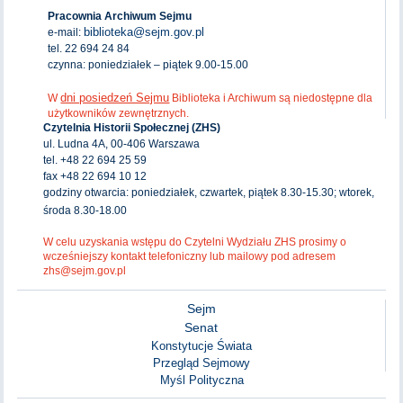
Pracownia Archiwum Sejmu
biblioteka@sejm.gov.pl
e-mail:
tel. 22 694 24 84
czynna: poniedziałek – piątek 9.00-15.00
dni posiedzeń Sejmu
W
Biblioteka i Archiwum są niedostępne dla
użytkowników zewnętrznych.
Czytelnia Historii Społecznej (ZHS)
ul. Ludna 4A, 00-406 Warszawa
tel. +48 22 694 25 59
fax +48 22 694 10 12
godziny otwarcia: poniedziałek, czwartek, piątek 8.30-15.30; wtorek,
środa 8.30-18.00
W celu uzyskania wstępu do Czytelni Wydziału ZHS prosimy o
wcześniejszy kontakt telefoniczny lub mailowy pod adresem
zhs@sejm.gov.pl
Sejm
Senat
Konstytucje Świata
Przegląd Sejmowy
Myśl Polityczna