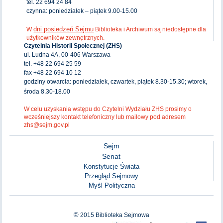
tel. 22 694 24 84
czynna: poniedziałek – piątek 9.00-15.00
dni posiedzeń Sejmu
W
Biblioteka i Archiwum są niedostępne dla
użytkowników zewnętrznych.
Czytelnia Historii Społecznej (ZHS)
ul. Ludna 4A, 00-406 Warszawa
tel. +48 22 694 25 59
fax +48 22 694 10 12
godziny otwarcia: poniedziałek, czwartek, piątek 8.30-15.30; wtorek,
środa 8.30-18.00
W celu uzyskania wstępu do Czytelni Wydziału ZHS prosimy o
wcześniejszy kontakt telefoniczny lub mailowy pod adresem
zhs@sejm.gov.pl
Sejm
Senat
Konstytucje Świata
Przegląd Sejmowy
Myśl Polityczna
©
2015
Biblioteka Sejmowa