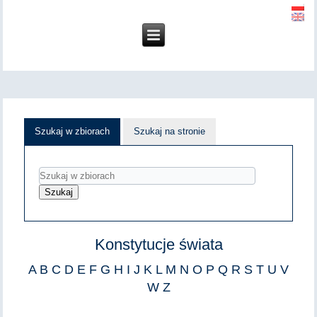
Szukaj w zbiorach
Szukaj na stronie
Konstytucje świata
A
B
C
D
E
F
G
H
I
J
K
L
M
N
O
P
Q
R
S
T
U
V
W
Z