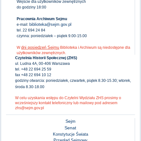
Wejście dla użytkowników zewnętrznych
do godziny 18:00
Pracownia Archiwum Sejmu
biblioteka@sejm.gov.pl
e-mail:
tel. 22 694 24 84
czynna: poniedziałek – piątek 9.00-15.00
dni posiedzeń Sejmu
W
Biblioteka i Archiwum są niedostępne dla
użytkowników zewnętrznych.
Czytelnia Historii Społecznej (ZHS)
ul. Ludna 4A, 00-406 Warszawa
tel. +48 22 694 25 59
fax +48 22 694 10 12
godziny otwarcia: poniedziałek, czwartek, piątek 8.30-15.30; wtorek,
środa 8.30-18.00
W celu uzyskania wstępu do Czytelni Wydziału ZHS prosimy o
wcześniejszy kontakt telefoniczny lub mailowy pod adresem
zhs@sejm.gov.pl
Sejm
Senat
Konstytucje Świata
Przegląd Sejmowy