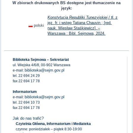
W zbiorach drukowanych BS dostępne jest tłumaczenie na
język:
Konstytucja Republiki Tunezyjskiej
/ tł. z
jęz. fr. i wstęp Tatiana Chauvin ; [red.
polski
nauk. Wiesław Staśkiewicz]. –
Warszawa : Bibl. Sejmowa, 2024.
Biblioteka Sejmowa – Sekretariat
ul. Wiejska 4/6/8, 00-902 Warszawa
biblioteka@sejm.gov.pl
e-mail:
tel. 22 694 24 29
fax 22 694 17 78
Informatorium
biblioteka@sejm.gov.pl
e-mail:
tel. 22 694 10 73
fax 22 694 17 78
Jak do nas trafić?
Czytelnia Główna, Informatorium i Mediateka
czynne: poniedziałek – piątek 8:30-19:00