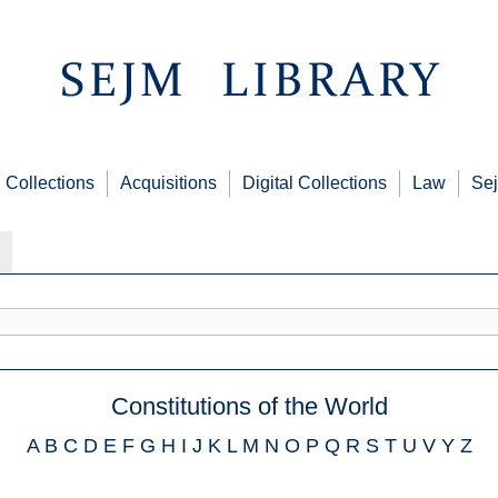
Collections
Acquisitions
Digital Collections
Law
Sej
Constitutions of the World
A
B
C
D
E
F
G
H
I
J
K
L
M
N
O
P
Q
R
S
T
U
V
Y
Z