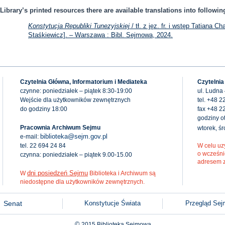
Library’s printed resources there are available translations into followi
Konstytucja Republiki Tunezyjskiej
/ tł. z jęz. fr. i wstęp Tatiana C
Staśkiewicz]. – Warszawa : Bibl. Sejmowa, 2024.
Czytelnia Główna, Informatorium i Mediateka
Czytelnia
czynne: poniedziałek – piątek 8:30-19:00
ul. Ludna
Wejście dla użytkowników zewnętrznych
tel. +48 2
do godziny 18:00
fax +48 2
godziny ot
Pracownia Archiwum Sejmu
wtorek, ś
biblioteka@sejm.gov.pl
e-mail:
tel. 22 694 24 84
W celu uz
o wcześni
czynna: poniedziałek – piątek 9.00-15.00
adresem 
dni posiedzeń Sejmu
W
Biblioteka i Archiwum są
niedostępne dla użytkowników zewnętrznych.
Senat
Konstytucje Świata
Przegląd Se
©
2015
Biblioteka Sejmowa