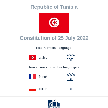
Republic of Tunisia
Constitution of 25 July 2022
Text in official language:
WWW
arabic
PDF
Translations into other languages:
WWW
french
PDF
polish
PDF