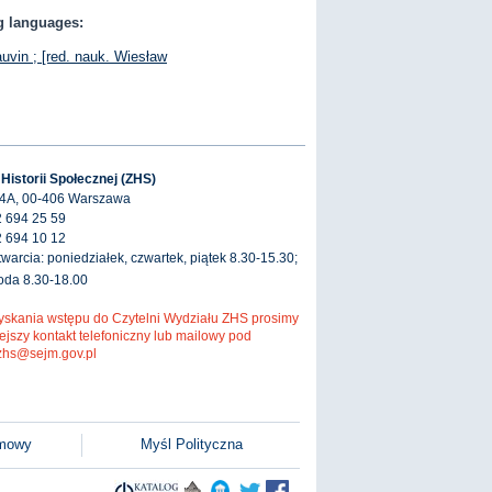
ng languages:
hauvin ; [red. nauk. Wiesław
 Historii Społecznej (ZHS)
 4A, 00-406 Warszawa
2 694 25 59
2 694 10 12
warcia: poniedziałek, czwartek, piątek 8.30-15.30;
roda 8.30-18.00
yskania wstępu do Czytelni Wydziału ZHS prosimy
ejszy kontakt telefoniczny lub mailowy pod
zhs@sejm.gov.pl
jmowy
Myśl Polityczna