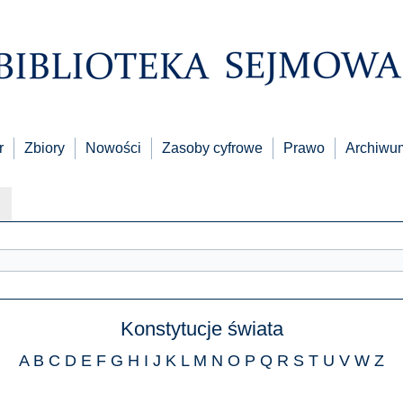
r
Zbiory
Nowości
Zasoby cyfrowe
Prawo
Archiwu
Konstytucje świata
A
B
C
D
E
F
G
H
I
J
K
L
M
N
O
P
Q
R
S
T
U
V
W
Z