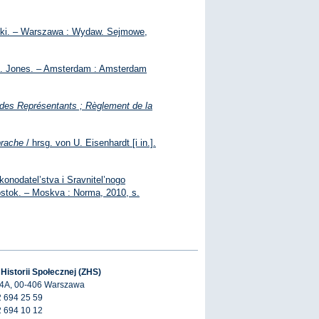
Suzuki. – Warszawa : Wydaw. Sejmowe,
.A. Jones. – Amsterdam : Amsterdam
e des Représentants ; Règlement de la
prache
/ hrsg. von U. Eisenhardt [i in.].
akonodatel’stva i Sravnitel’nogo
 Vostok. – Moskva : Norma, 2010, s.
 Historii Społecznej (ZHS)
 4A, 00-406 Warszawa
2 694 25 59
2 694 10 12