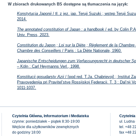
W zbiorach drukowanych BS dostępne są tłumaczenia na język:
Konstytucja Japonii
/ tł. z jęz. jap. Teruji Suzuki ; wstęp Teruji 
2014.
The annotated constitution of Japan : a handbook
/ ed. by Colin P
Univ. Press, 2023.
Constitution du Japon ; Loi sur la Diète ; Règlement de la Chambr
Chambre des Conseillers
/ Paris : La Diète Nationale, 1960.
Japanische Entscheidungen zum Verfassungsrecht in deutscher S
– Köln : Carl Heymanns Verl., 1998.
Konstitucii gosudarstv Azii
/ [pod red. T.Ja. Chabrievoj] ; Institut Z
Pravovedenija pri Pravitel’stve Rossijskoj Federacii. T. 3 : Dal’nij
1011-1037.
Czytelnia Główna, Informatorium i Mediateka
Czytelnia
czynne: poniedziałek – piątek 8:30-19:00
ul. Ludna
Wejście dla użytkowników zewnętrznych
tel. +48 2
do godziny 18:00
fax +48 2