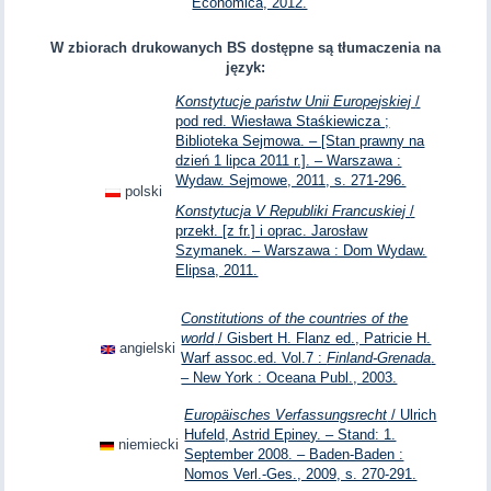
Économica, 2012.
W zbiorach drukowanych BS dostępne są tłumaczenia na
język:
Konstytucje państw Unii Europejskiej
/
pod red. Wiesława Staśkiewicza ;
Biblioteka Sejmowa. – [Stan prawny na
dzień 1 lipca 2011 r.]. – Warszawa :
Wydaw. Sejmowe, 2011, s. 271-296.
polski
Konstytucja V Republiki Francuskiej
/
przekł. [z fr.] i oprac. Jarosław
Szymanek. – Warszawa : Dom Wydaw.
Elipsa, 2011.
Constitutions of the countries of the
world
/ Gisbert H. Flanz ed., Patricie H.
angielski
Warf assoc.ed. Vol.7 :
Finland-Grenada
.
– New York : Oceana Publ., 2003.
Europäisches Verfassungsrecht
/ Ulrich
Hufeld, Astrid Epiney. – Stand: 1.
niemiecki
September 2008. – Baden-Baden :
Nomos Verl.-Ges., 2009, s. 270-291.