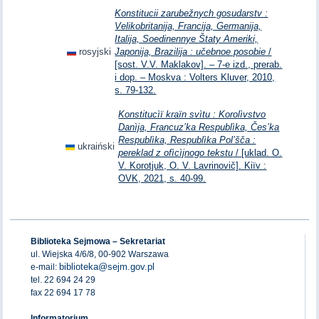
Konstitucii zarubežnych gosudarstv :
Velikobritanija, Francija, Germanija,
Italija, Soedinennye Štaty Ameriki,
rosyjski
Japonija, Brazilija : učebnoe posobie
/
[sost. V.V. Maklakov]. – 7-e izd., prerab.
i dop. – Moskva : Volters Kluver, 2010,
s. 79-132.
Konstitucìï kraïn svìtu : Korolìvstvo
Danìja, Francuz’ka Respublìka, Čes’ka
Respublìka, Respublìka Pol’šča :
ukraiński
pereklad z ofìcìjnogo tekstu
/ [uklad. O.
V. Korotjuk, O. V. Lavrinovič]. Kiïv :
OVK, 2021, s. 40-99.
Biblioteka Sejmowa – Sekretariat
ul. Wiejska 4/6/8, 00-902 Warszawa
biblioteka@sejm.gov.pl
e-mail:
tel. 22 694 24 29
fax 22 694 17 78
Informatorium