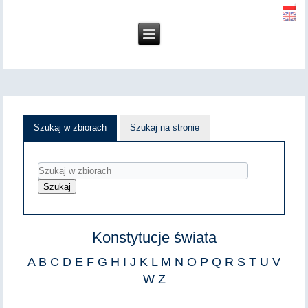
Szukaj w zbiorach
Szukaj na stronie
Konstytucje świata
A
B
C
D
E
F
G
H
I
J
K
L
M
N
O
P
Q
R
S
T
U
V
W
Z