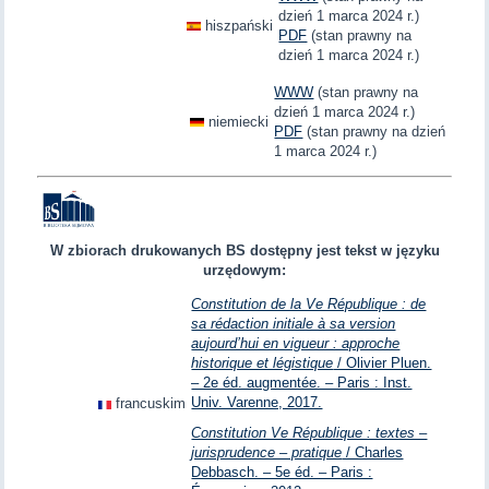
dzień 1 marca 2024 r.)
hiszpański
PDF
(stan prawny na
dzień 1 marca 2024 r.)
WWW
(stan prawny na
dzień 1 marca 2024 r.)
niemiecki
PDF
(stan prawny na dzień
1 marca 2024 r.)
W zbiorach drukowanych BS dostępny jest tekst w języku
urzędowym:
Constitution de la Ve République : de
sa rédaction initiale à sa version
aujourd’hui en vigueur : approche
historique et légistique
/ Olivier Pluen.
– 2e éd. augmentée. – Paris : Inst.
Univ. Varenne, 2017.
francuskim
Constitution Ve République : textes –
jurisprudence – pratique
/ Charles
Debbasch. – 5e éd. – Paris :