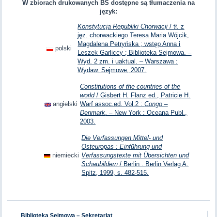
W zbiorach drukowanych BS dostępne są tłumaczenia na
język:
Konstytucja Republiki Chorwacji
/ tł. z
jęz. chorwackiego Teresa Maria Wójcik,
Magdalena Petryńska ; wstęp Anna i
polski
Leszek Garliccy ; Biblioteka Sejmowa. –
Wyd. 2 zm. i uaktual. – Warszawa :
Wydaw. Sejmowe, 2007.
Constitutions of the countries of the
world
/ Gisbert H. Flanz ed., Patricie H.
angielski
Warf assoc.ed. Vol.2 :
Congo –
Denmark
. – New York : Oceana Publ.,
2003.
Die Verfassungen Mittel- und
Osteuropas : Einführung und
niemiecki
Verfassungstexte mit Übersichten und
Schaubildern
/ Berlin : Berlin Verlag A.
Spitz, 1999, s. 482-515.
Biblioteka Sejmowa – Sekretariat