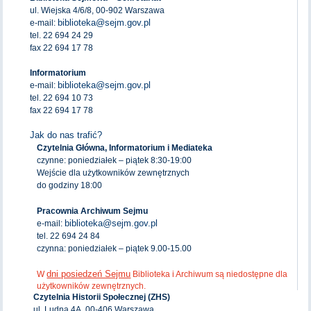
ul. Wiejska 4/6/8, 00-902 Warszawa
biblioteka@sejm.gov.pl
e-mail:
tel. 22 694 24 29
fax 22 694 17 78
Informatorium
biblioteka@sejm.gov.pl
e-mail:
tel. 22 694 10 73
fax 22 694 17 78
Jak do nas trafić?
Czytelnia Główna, Informatorium i Mediateka
czynne: poniedziałek – piątek 8:30-19:00
Wejście dla użytkowników zewnętrznych
do godziny 18:00
Pracownia Archiwum Sejmu
biblioteka@sejm.gov.pl
e-mail:
tel. 22 694 24 84
czynna: poniedziałek – piątek 9.00-15.00
dni posiedzeń Sejmu
W
Biblioteka i Archiwum są niedostępne dla
użytkowników zewnętrznych.
Czytelnia Historii Społecznej (ZHS)
ul. Ludna 4A, 00-406 Warszawa