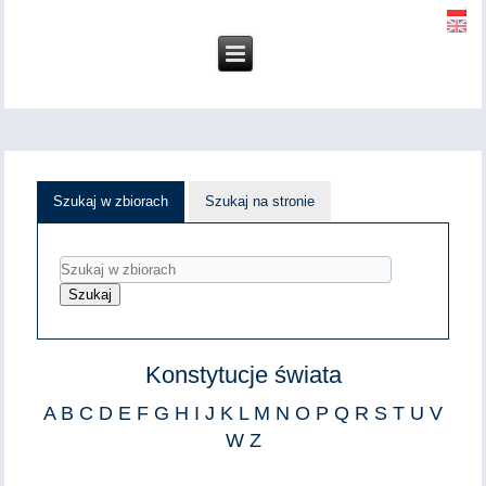
Szukaj w zbiorach
Szukaj na stronie
Konstytucje świata
A
B
C
D
E
F
G
H
I
J
K
L
M
N
O
P
Q
R
S
T
U
V
W
Z