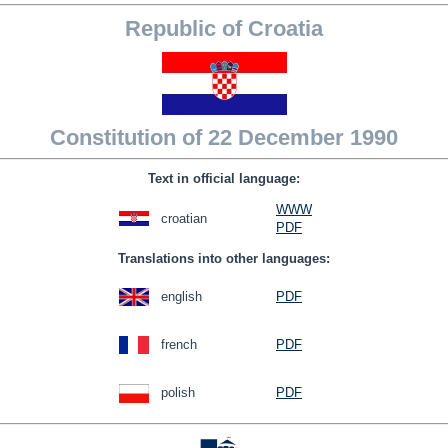
Republic of Croatia
Constitution of 22 December 1990
Text in official language:
WWW
croatian
PDF
Translations into other languages:
english
PDF
french
PDF
polish
PDF