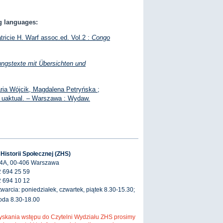
ng languages:
tricie H. Warf assoc.ed. Vol.2 :
Congo
ungstexte mit Übersichten und
aria Wójcik, Magdalena Petryńska ;
i uaktual. – Warszawa : Wydaw.
 Historii Społecznej (ZHS)
 4A, 00-406 Warszawa
2 694 25 59
2 694 10 12
warcia: poniedziałek, czwartek, piątek 8.30-15.30;
roda 8.30-18.00
yskania wstępu do Czytelni Wydziału ZHS prosimy