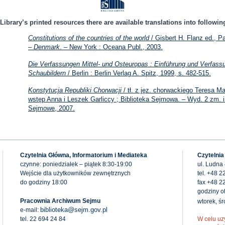
Library’s printed resources there are available translations into followi
Constitutions of the countries of the world
/ Gisbert H. Flanz ed., Pa
– Denmark
. – New York : Oceana Publ., 2003.
Die Verfassungen Mittel- und Osteuropas : Einführung und Verfass
Schaubildern
/ Berlin : Berlin Verlag A. Spitz, 1999, s. 482-515.
Konstytucja Republiki Chorwacji
/ tł. z jęz. chorwackiego Teresa M
wstęp Anna i Leszek Garliccy ; Biblioteka Sejmowa. – Wyd. 2 zm. 
Sejmowe, 2007.
Czytelnia Główna, Informatorium i Mediateka
Czytelnia
czynne: poniedziałek – piątek 8:30-19:00
ul. Ludna
Wejście dla użytkowników zewnętrznych
tel. +48 2
do godziny 18:00
fax +48 2
godziny ot
Pracownia Archiwum Sejmu
wtorek, ś
biblioteka@sejm.gov.pl
e-mail:
tel. 22 694 24 84
W celu uz