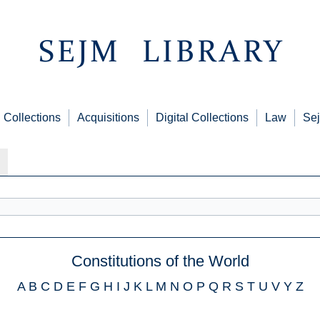
Collections
Acquisitions
Digital Collections
Law
Sej
Constitutions of the World
A
B
C
D
E
F
G
H
I
J
K
L
M
N
O
P
Q
R
S
T
U
V
Y
Z