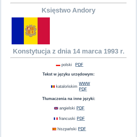
Księstwo Andory
Konstytucja z dnia 14 marca 1993 r.
polski
PDF
Tekst w języku urzędowym:
WWW
katalońskim
PDF
Tłumaczenia na inne języki:
angielski
PDF
francuski
PDF
hiszpański
PDF