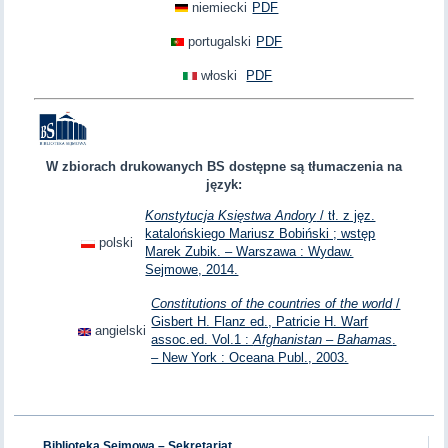
niemiecki
PDF
portugalski
PDF
włoski
PDF
W zbiorach drukowanych BS dostępne są tłumaczenia na
język:
Konstytucja Księstwa Andory
/ tł. z jęz.
katalońskiego Mariusz Bobiński ; wstęp
polski
Marek Zubik. – Warszawa : Wydaw.
Sejmowe, 2014.
Constitutions of the countries of the world
/
Gisbert H. Flanz ed., Patricie H. Warf
angielski
assoc.ed. Vol.1 :
Afghanistan – Bahamas
.
– New York : Oceana Publ., 2003.
Biblioteka Sejmowa – Sekretariat