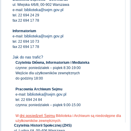
ul. Wiejska 4/6/8, 00-902 Warszawa
biblioteka@sejm.gov.pl
e-mail:
tel. 22 694 24 29
fax 22 694 17 78
Informatorium
biblioteka@sejm.gov.pl
e-mail:
tel. 22 694 10 73
fax 22 694 17 78
Jak do nas trafić?
Czytelnia Główna, Informatorium i Mediateka
czynne: poniedziałek – piątek 8:30-19:00
Wejście dla użytkowników zewnętrznych
do godziny 18:00
Pracownia Archiwum Sejmu
biblioteka@sejm.gov.pl
e-mail:
tel. 22 694 24 84
czynna: poniedziałek – piątek 9.00-15.00
dni posiedzeń Sejmu
W
Biblioteka i Archiwum są niedostępne dla
użytkowników zewnętrznych.
Czytelnia Historii Społecznej (ZHS)
ul. Ludna 4A, 00-406 Warszawa