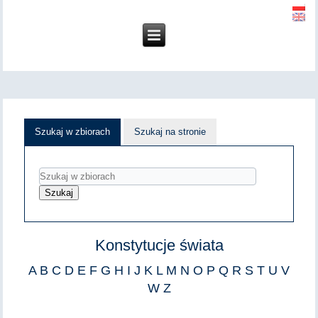
Szukaj w zbiorach
Szukaj na stronie
Konstytucje świata
A
B
C
D
E
F
G
H
I
J
K
L
M
N
O
P
Q
R
S
T
U
V
W
Z