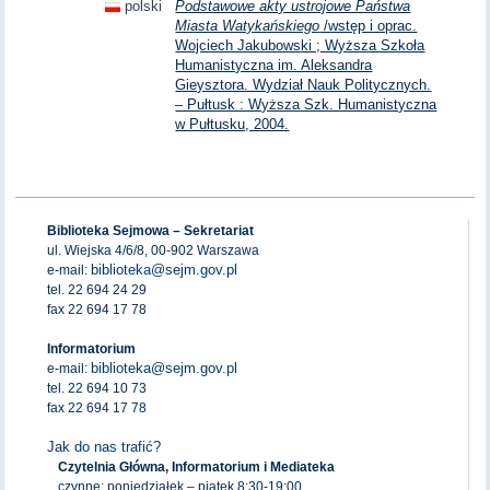
polski
Podstawowe akty ustrojowe Państwa
Miasta Watykańskiego
/wstęp i oprac.
Wojciech Jakubowski ; Wyższa Szkoła
Humanistyczna im. Aleksandra
Gieysztora. Wydział Nauk Politycznych.
– Pułtusk : Wyższa Szk. Humanistyczna
w Pułtusku, 2004.
Biblioteka Sejmowa – Sekretariat
ul. Wiejska 4/6/8, 00-902 Warszawa
biblioteka@sejm.gov.pl
e-mail:
tel. 22 694 24 29
fax 22 694 17 78
Informatorium
biblioteka@sejm.gov.pl
e-mail:
tel. 22 694 10 73
fax 22 694 17 78
Jak do nas trafić?
Czytelnia Główna, Informatorium i Mediateka
czynne: poniedziałek – piątek 8:30-19:00