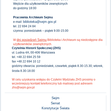
Wejście dla użytkowników zewnętrznych
do godziny 18:00
Pracownia Archiwum Sejmu
biblioteka@sejm.gov.pl
e-mail:
tel. 22 694 24 84
czynna: poniedziałek – piątek 9.00-15.00
dni posiedzeń Sejmu
W
Biblioteka i Archiwum są niedostępne dla
użytkowników zewnętrznych.
Czytelnia Historii Społecznej (ZHS)
ul. Ludna 4A, 00-406 Warszawa
tel. +48 22 694 25 59
fax +48 22 694 10 12
godziny otwarcia: poniedziałek, czwartek, piątek 8.30-15.30; wtorek,
środa 8.30-18.00
W celu uzyskania wstępu do Czytelni Wydziału ZHS prosimy o
wcześniejszy kontakt telefoniczny lub mailowy pod adresem
zhs@sejm.gov.pl
Sejm
Senat
Konstytucje Świata