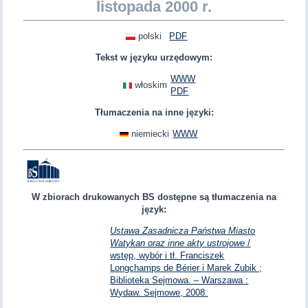
listopada 2000 r.
polski
PDF
Tekst w języku urzędowym:
WWW
włoskim
PDF
Tłumaczenia na inne języki:
niemiecki
WWW
W zbiorach drukowanych BS dostępne są tłumaczenia na
język:
Ustawa Zasadnicza Państwa Miasto
Watykan oraz inne akty ustrojowe
/
wstęp, wybór i tł. Franciszek
Longchamps de Bérier i Marek Zubik ;
Biblioteka Sejmowa. – Warszawa :
Wydaw. Sejmowe, 2008.