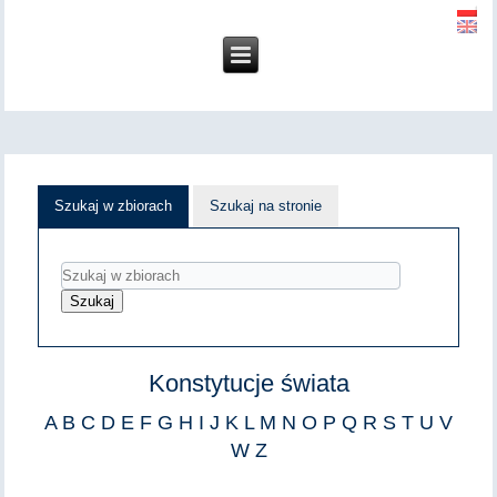
Szukaj w zbiorach
Szukaj na stronie
Konstytucje świata
A
B
C
D
E
F
G
H
I
J
K
L
M
N
O
P
Q
R
S
T
U
V
W
Z