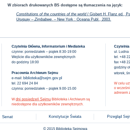
W zbiorach drukowanych BS dostępne są tłumaczenia na język:
Constitutions of the countries of the world
/ Gisbert H. Flanz ed., Pa
Uruguay – Zimbabwe
. – New York : Oceana Publ., 2003.
Czytelnia Główna, Informatorium i Mediateka
Czytelnia
czynne: poniedziałek – piątek 8:30-19:00
ul. Ludna
Wejście dla użytkowników zewnętrznych
tel. +48 2
do godziny 18:00
fax +48 2
godziny ot
Pracownia Archiwum Sejmu
wtorek, ś
biblioteka@sejm.gov.pl
e-mail:
tel. 22 694 24 84
W celu uz
o wcześni
czynna: poniedziałek – piątek 9.00-15.00
adresem 
dni posiedzeń Sejmu
W
Biblioteka i Archiwum są
niedostępne dla użytkowników zewnętrznych.
Senat
Konstytucje Świata
Przegląd Se
©
2015
Biblioteka Sejmowa