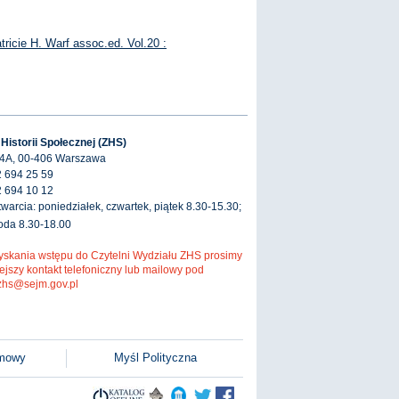
tricie H. Warf assoc.ed. Vol.20 :
 Historii Społecznej (ZHS)
 4A, 00-406 Warszawa
2 694 25 59
2 694 10 12
warcia: poniedziałek, czwartek, piątek 8.30-15.30;
roda 8.30-18.00
yskania wstępu do Czytelni Wydziału ZHS prosimy
ejszy kontakt telefoniczny lub mailowy pod
zhs@sejm.gov.pl
jmowy
Myśl Polityczna