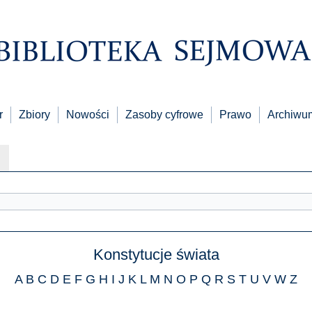
r
Zbiory
Nowości
Zasoby cyfrowe
Prawo
Archiwu
Konstytucje świata
A
B
C
D
E
F
G
H
I
J
K
L
M
N
O
P
Q
R
S
T
U
V
W
Z