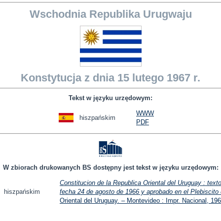
Wschodnia Republika Urugwaju
Konstytucja z dnia 15 lutego 1967 r.
Tekst w języku urzędowym:
WWW
hiszpańskim
PDF
W zbiorach drukowanych BS dostępny jest tekst w języku urzędowym:
Constitucion de la Republica Oriental del Uruguay : tex
hiszpańskim
fecha 24 de agosto de 1966 y aprobado en el Plebiscito
Oriental del Uruguay. – Montevideo : Impr. Nacional, 196