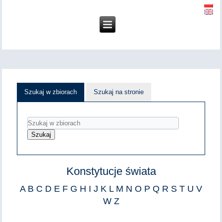
Szukaj w zbiorach
Szukaj na stronie
Konstytucje świata
A
B
C
D
E
F
G
H
I
J
K
L
M
N
O
P
Q
R
S
T
U
V
W
Z