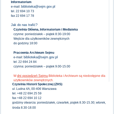
Informatorium
biblioteka@sejm.gov.pl
e-mail:
tel. 22 694 10 73
fax 22 694 17 78
Jak do nas trafić?
Czytelnia Główna, Informatorium i Mediateka
czynne: poniedziałek – piątek 8:30-19:00
Wejście dla użytkowników zewnętrznych
do godziny 18:00
Pracownia Archiwum Sejmu
biblioteka@sejm.gov.pl
e-mail:
tel. 22 694 24 84
czynna: poniedziałek – piątek 9.00-15.00
dni posiedzeń Sejmu
W
Biblioteka i Archiwum są niedostępne dla
użytkowników zewnętrznych.
Czytelnia Historii Społecznej (ZHS)
ul. Ludna 4A, 00-406 Warszawa
tel. +48 22 694 25 59
fax +48 22 694 10 12
godziny otwarcia: poniedziałek, czwartek, piątek 8.30-15.30; wtorek,
środa 8.30-18.00