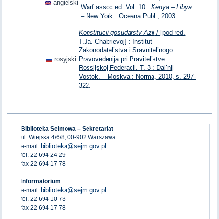
angielski
Warf assoc.ed. Vol. 10 :
Kenya – Libya
.
– New York : Oceana Publ., 2003.
Konstitucii gosudarstv Azii
/ [pod red.
T.Ja. Chabrievoj] ; Institut
Zakonodatel’stva i Sravnitel’nogo
rosyjski
Pravovedenija pri Pravitel’stve
Rossijskoj Federacii. T. 3 : Dal’nij
Vostok. – Moskva : Norma, 2010, s. 297-
322.
Biblioteka Sejmowa – Sekretariat
ul. Wiejska 4/6/8, 00-902 Warszawa
biblioteka@sejm.gov.pl
e-mail:
tel. 22 694 24 29
fax 22 694 17 78
Informatorium
biblioteka@sejm.gov.pl
e-mail:
tel. 22 694 10 73
fax 22 694 17 78