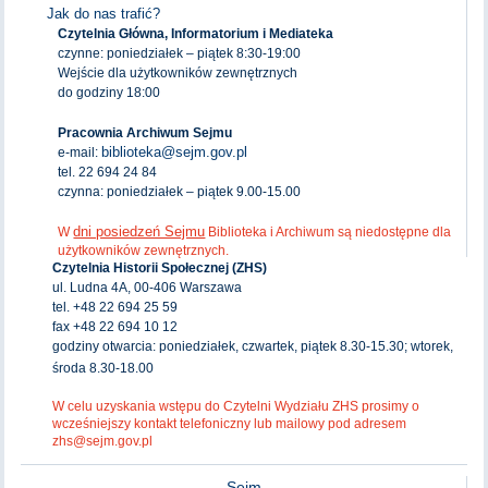
Jak do nas trafić?
Czytelnia Główna, Informatorium i Mediateka
czynne: poniedziałek – piątek 8:30-19:00
Wejście dla użytkowników zewnętrznych
do godziny 18:00
Pracownia Archiwum Sejmu
biblioteka@sejm.gov.pl
e-mail:
tel. 22 694 24 84
czynna: poniedziałek – piątek 9.00-15.00
dni posiedzeń Sejmu
W
Biblioteka i Archiwum są niedostępne dla
użytkowników zewnętrznych.
Czytelnia Historii Społecznej (ZHS)
ul. Ludna 4A, 00-406 Warszawa
tel. +48 22 694 25 59
fax +48 22 694 10 12
godziny otwarcia: poniedziałek, czwartek, piątek 8.30-15.30; wtorek,
środa 8.30-18.00
W celu uzyskania wstępu do Czytelni Wydziału ZHS prosimy o
wcześniejszy kontakt telefoniczny lub mailowy pod adresem
zhs@sejm.gov.pl
Sejm