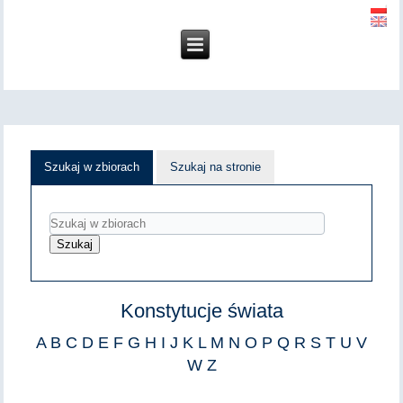
Szukaj w zbiorach
Szukaj na stronie
Konstytucje świata
A
B
C
D
E
F
G
H
I
J
K
L
M
N
O
P
Q
R
S
T
U
V
W
Z