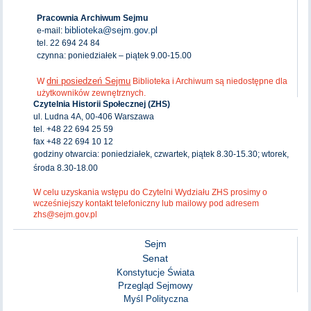
Pracownia Archiwum Sejmu
biblioteka@sejm.gov.pl
e-mail:
tel. 22 694 24 84
czynna: poniedziałek – piątek 9.00-15.00
dni posiedzeń Sejmu
W
Biblioteka i Archiwum są niedostępne dla
użytkowników zewnętrznych.
Czytelnia Historii Społecznej (ZHS)
ul. Ludna 4A, 00-406 Warszawa
tel. +48 22 694 25 59
fax +48 22 694 10 12
godziny otwarcia: poniedziałek, czwartek, piątek 8.30-15.30; wtorek,
środa 8.30-18.00
W celu uzyskania wstępu do Czytelni Wydziału ZHS prosimy o
wcześniejszy kontakt telefoniczny lub mailowy pod adresem
zhs@sejm.gov.pl
Sejm
Senat
Konstytucje Świata
Przegląd Sejmowy
Myśl Polityczna