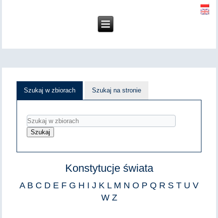
Szukaj w zbiorach
Szukaj na stronie
Konstytucje świata
A
B
C
D
E
F
G
H
I
J
K
L
M
N
O
P
Q
R
S
T
U
V
W
Z