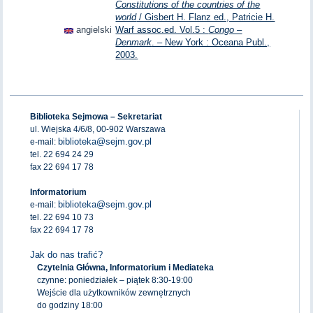
Constitutions of the countries of the
world
/ Gisbert H. Flanz ed., Patricie H.
angielski
Warf assoc.ed. Vol.5 :
Congo –
Denmark
. – New York : Oceana Publ.,
2003.
Biblioteka Sejmowa – Sekretariat
ul. Wiejska 4/6/8, 00-902 Warszawa
biblioteka@sejm.gov.pl
e-mail:
tel. 22 694 24 29
fax 22 694 17 78
Informatorium
biblioteka@sejm.gov.pl
e-mail:
tel. 22 694 10 73
fax 22 694 17 78
Jak do nas trafić?
Czytelnia Główna, Informatorium i Mediateka
czynne: poniedziałek – piątek 8:30-19:00
Wejście dla użytkowników zewnętrznych
do godziny 18:00