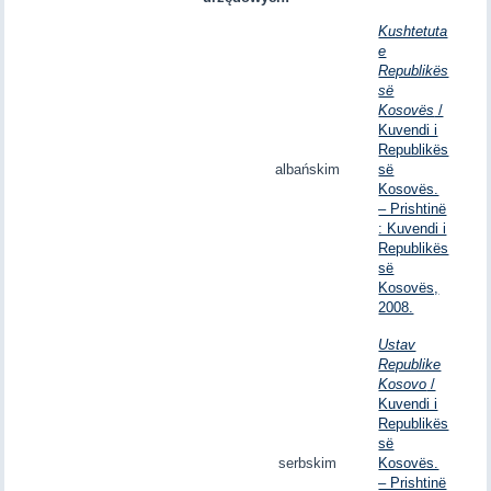
Kushtetuta
e
Republikës
së
Kosovës
/
Kuvendi i
Republikës
albańskim
së
Kosovës.
– Prishtinë
: Kuvendi i
Republikës
së
Kosovës,
2008.
Ustav
Republike
Kosovo
/
Kuvendi i
Republikës
së
serbskim
Kosovës.
– Prishtinë