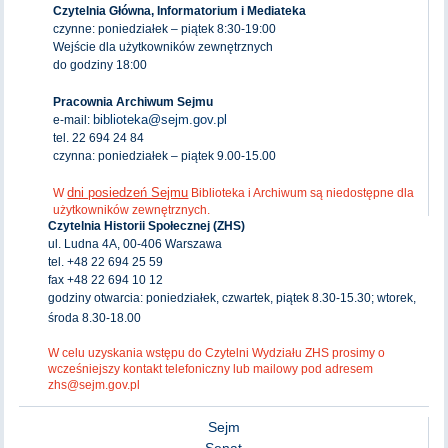
Czytelnia Główna, Informatorium i Mediateka
czynne: poniedziałek – piątek 8:30-19:00
Wejście dla użytkowników zewnętrznych
do godziny 18:00
Pracownia Archiwum Sejmu
biblioteka@sejm.gov.pl
e-mail:
tel. 22 694 24 84
czynna: poniedziałek – piątek 9.00-15.00
dni posiedzeń Sejmu
W
Biblioteka i Archiwum są niedostępne dla
użytkowników zewnętrznych.
Czytelnia Historii Społecznej (ZHS)
ul. Ludna 4A, 00-406 Warszawa
tel. +48 22 694 25 59
fax +48 22 694 10 12
godziny otwarcia: poniedziałek, czwartek, piątek 8.30-15.30; wtorek,
środa 8.30-18.00
W celu uzyskania wstępu do Czytelni Wydziału ZHS prosimy o
wcześniejszy kontakt telefoniczny lub mailowy pod adresem
zhs@sejm.gov.pl
Sejm
Senat