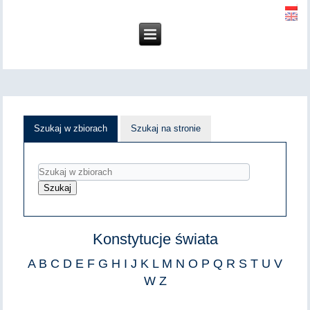
Szukaj w zbiorach
Szukaj na stronie
Konstytucje świata
A
B
C
D
E
F
G
H
I
J
K
L
M
N
O
P
Q
R
S
T
U
V
W
Z