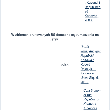
: Kuvendi i
Republikës
së
Kosovës,
2008.
W zbiorach drukowanych BS dostępne są tłumaczenia na
język:
Ustrój
konstytucyjny
Republiki
Kosowa
/
polski
Robert
Rajczyk. –
Katowice :
Uniw. Śląski,
2016.
Constitution
of the
Republic of
Kosovo
/
Kuvendi i