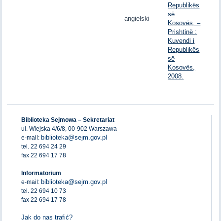
Republikës
së
angielski
Kosovës. –
Prishtinë :
Kuvendi i
Republikës
së
Kosovës,
2008.
Biblioteka Sejmowa – Sekretariat
ul. Wiejska 4/6/8, 00-902 Warszawa
biblioteka@sejm.gov.pl
e-mail:
tel. 22 694 24 29
fax 22 694 17 78
Informatorium
biblioteka@sejm.gov.pl
e-mail:
tel. 22 694 10 73
fax 22 694 17 78
Jak do nas trafić?