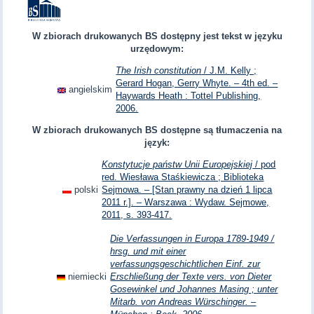
W zbiorach drukowanych BS dostępny jest tekst w języku
urzędowym:
The Irish constitution
/ J.M. Kelly ;
Gerard Hogan, Gerry Whyte. – 4th ed. –
angielskim
Haywards Heath : Tottel Publishing,
2006.
W zbiorach drukowanych BS dostępne są tłumaczenia na
język:
Konstytucje państw Unii Europejskiej
/ pod
red. Wiesława Staśkiewicza ; Biblioteka
polski
Sejmowa. – [Stan prawny na dzień 1 lipca
2011 r.]. – Warszawa : Wydaw. Sejmowe,
2011, s. 393-417.
Die Verfassungen in Europa 1789-1949 /
hrsg. und mit einer
verfassungsgeschichtlichen Einf. zur
niemiecki
Erschließung der Texte vers. von Dieter
Gosewinkel und Johannes Masing ; unter
Mitarb. von Andreas Würschinger. –