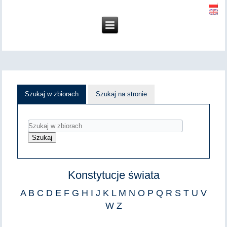
Szukaj w zbiorach
Szukaj na stronie
Konstytucje świata
A
B
C
D
E
F
G
H
I
J
K
L
M
N
O
P
Q
R
S
T
U
V
W
Z