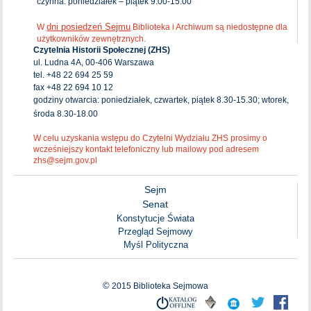
czynna: poniedziałek – piątek 9.00-15.00
dni posiedzeń Sejmu
W
Biblioteka i Archiwum są niedostępne dla
użytkowników zewnętrznych.
Czytelnia Historii Społecznej (ZHS)
ul. Ludna 4A, 00-406 Warszawa
tel. +48 22 694 25 59
fax +48 22 694 10 12
godziny otwarcia: poniedziałek, czwartek, piątek 8.30-15.30; wtorek,
środa 8.30-18.00
W celu uzyskania wstępu do Czytelni Wydziału ZHS prosimy o
wcześniejszy kontakt telefoniczny lub mailowy pod adresem
zhs@sejm.gov.pl
Sejm
Senat
Konstytucje Świata
Przegląd Sejmowy
Myśl Polityczna
©
2015
Biblioteka Sejmowa