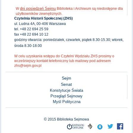
dni posiedzeń Sejmu
W
Biblioteka i Archiwum są niedostępne dla
użytkowników zewnętrznych.
Czytelnia Historii Społecznej (ZHS)
ul. Ludna 4A, 00-406 Warszawa
tel. +48 22 694 25 59
fax +48 22 694 10 12
godziny otwarcia: poniedziałek, czwartek, piątek 8.30-15.30; wtorek,
środa 8.30-18.00
W celu uzyskania wstępu do Czytelni Wydziału ZHS prosimy o
wcześniejszy kontakt telefoniczny lub mailowy pod adresem
zhs@sejm.gov.pl
Sejm
Senat
Konstytucje Świata
Przegląd Sejmowy
Myśl Polityczna
©
2015
Biblioteka Sejmowa