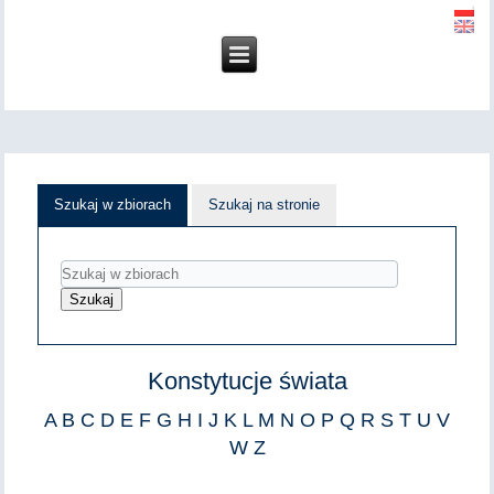
Szukaj w zbiorach
Szukaj na stronie
Konstytucje świata
A
B
C
D
E
F
G
H
I
J
K
L
M
N
O
P
Q
R
S
T
U
V
W
Z