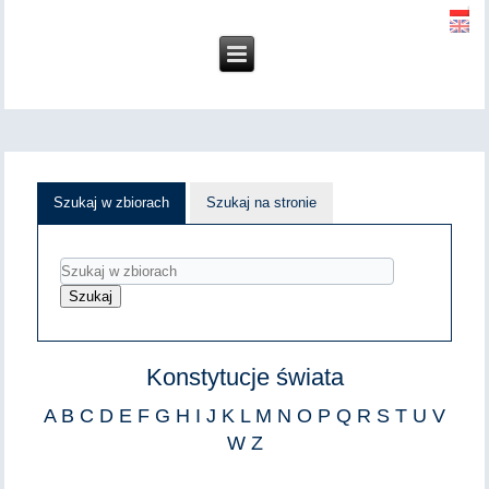
Szukaj w zbiorach
Szukaj na stronie
Konstytucje świata
A
B
C
D
E
F
G
H
I
J
K
L
M
N
O
P
Q
R
S
T
U
V
W
Z