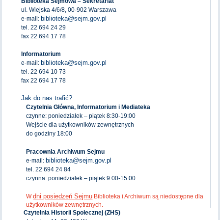
Biblioteka Sejmowa – Sekretariat
ul. Wiejska 4/6/8, 00-902 Warszawa
biblioteka@sejm.gov.pl
e-mail:
tel. 22 694 24 29
fax 22 694 17 78
Informatorium
biblioteka@sejm.gov.pl
e-mail:
tel. 22 694 10 73
fax 22 694 17 78
Jak do nas trafić?
Czytelnia Główna, Informatorium i Mediateka
czynne: poniedziałek – piątek 8:30-19:00
Wejście dla użytkowników zewnętrznych
do godziny 18:00
Pracownia Archiwum Sejmu
biblioteka@sejm.gov.pl
e-mail:
tel. 22 694 24 84
czynna: poniedziałek – piątek 9.00-15.00
dni posiedzeń Sejmu
W
Biblioteka i Archiwum są niedostępne dla
użytkowników zewnętrznych.
Czytelnia Historii Społecznej (ZHS)