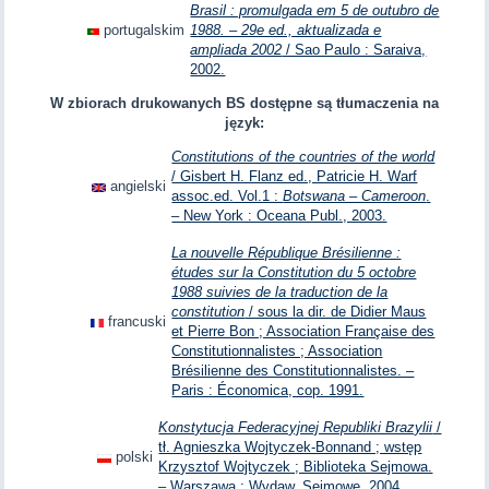
Brasil : promulgada em 5 de outubro de
portugalskim
1988. – 29e ed., aktualizada e
ampliada 2002
/ Sao Paulo : Saraiva,
2002.
W zbiorach drukowanych BS dostępne są tłumaczenia na
język:
Constitutions of the countries of the world
/ Gisbert H. Flanz ed., Patricie H. Warf
angielski
assoc.ed. Vol.1 :
Botswana – Cameroon
.
– New York : Oceana Publ., 2003.
La nouvelle République Brésilienne :
études sur la Constitution du 5 octobre
1988 suivies de la traduction de la
constitution
/ sous la dir. de Didier Maus
francuski
et Pierre Bon ; Association Française des
Constitutionnalistes ; Association
Brésilienne des Constitutionnalistes. –
Paris : Économica, cop. 1991.
Konstytucja Federacyjnej Republiki Brazylii
/
tł. Agnieszka Wojtyczek-Bonnand ; wstęp
polski
Krzysztof Wojtyczek ; Biblioteka Sejmowa.
– Warszawa : Wydaw. Sejmowe, 2004.