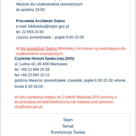
Wejście dla użytkowników zewnętrznych
do godziny 18:00
Pracownia Archiwum Sejmu
biblioteka@sejm.gov.pl
e-mail:
tel. 22 694 24 84
czynna: poniedziałek – piątek 9.00-15.00
dni posiedzeń Sejmu
W
Biblioteka i Archiwum są niedostępne dla
użytkowników zewnętrznych.
Czytelnia Historii Społecznej (ZHS)
ul. Ludna 4A, 00-406 Warszawa
tel. +48 22 694 25 59
fax +48 22 694 10 12
godziny otwarcia: poniedziałek, czwartek, piątek 8.30-15.30; wtorek,
środa 8.30-18.00
W celu uzyskania wstępu do Czytelni Wydziału ZHS prosimy o
wcześniejszy kontakt telefoniczny lub mailowy pod adresem
zhs@sejm.gov.pl
Sejm
Senat
Konstytucje Świata