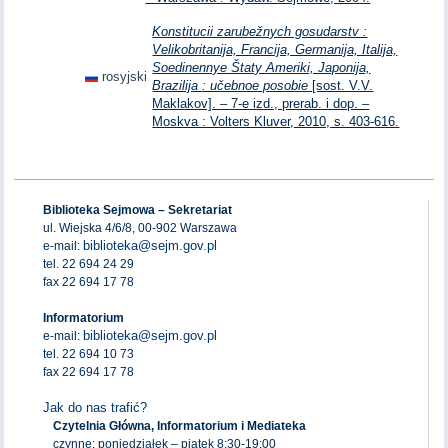
Konstitucii zarubežnych gosudarstv :
Velikobritanija, Francija, Germanija, Italija,
Soedinennye Štaty Ameriki, Japonija,
rosyjski
Brazilija : učebnoe posobie
[sost. V.V.
Maklakov]. – 7-e izd., prerab. i dop. –
Moskva : Volters Kluver, 2010, s. 403-616.
Biblioteka Sejmowa – Sekretariat
ul. Wiejska 4/6/8, 00-902 Warszawa
biblioteka@sejm.gov.pl
e-mail:
tel. 22 694 24 29
fax 22 694 17 78
Informatorium
biblioteka@sejm.gov.pl
e-mail:
tel. 22 694 10 73
fax 22 694 17 78
Jak do nas trafić?
Czytelnia Główna, Informatorium i Mediateka
czynne: poniedziałek – piątek 8:30-19:00