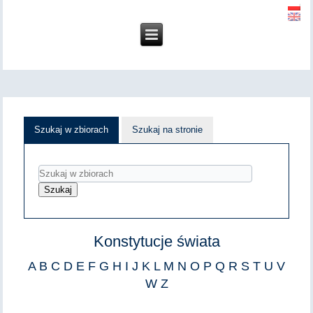
Szukaj w zbiorach
Szukaj na stronie
Konstytucje świata
A
B
C
D
E
F
G
H
I
J
K
L
M
N
O
P
Q
R
S
T
U
V
W
Z