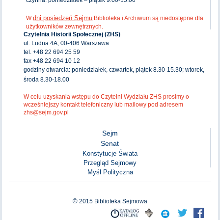
dni posiedzeń Sejmu
W
Biblioteka i Archiwum są niedostępne dla
użytkowników zewnętrznych.
Czytelnia Historii Społecznej (ZHS)
ul. Ludna 4A, 00-406 Warszawa
tel. +48 22 694 25 59
fax +48 22 694 10 12
godziny otwarcia: poniedziałek, czwartek, piątek 8.30-15.30; wtorek,
środa 8.30-18.00
W celu uzyskania wstępu do Czytelni Wydziału ZHS prosimy o
wcześniejszy kontakt telefoniczny lub mailowy pod adresem
zhs@sejm.gov.pl
Sejm
Senat
Konstytucje Świata
Przegląd Sejmowy
Myśl Polityczna
©
2015
Biblioteka Sejmowa