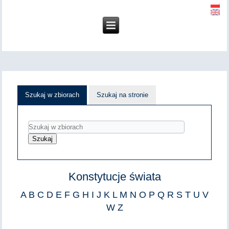
Szukaj w zbiorach
Szukaj na stronie
Konstytucje świata
A
B
C
D
E
F
G
H
I
J
K
L
M
N
O
P
Q
R
S
T
U
V
W
Z