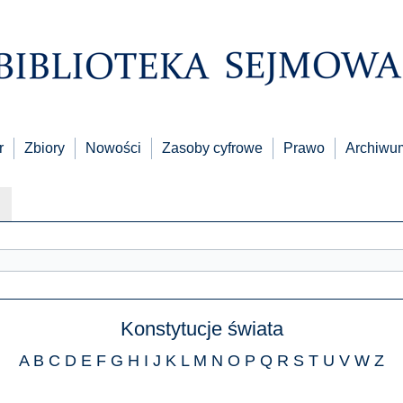
r
Zbiory
Nowości
Zasoby cyfrowe
Prawo
Archiwu
Konstytucje świata
A
B
C
D
E
F
G
H
I
J
K
L
M
N
O
P
Q
R
S
T
U
V
W
Z