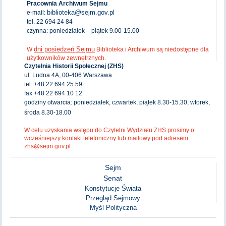
Pracownia Archiwum Sejmu
biblioteka@sejm.gov.pl
e-mail:
tel. 22 694 24 84
czynna: poniedziałek – piątek 9.00-15.00
dni posiedzeń Sejmu
W
Biblioteka i Archiwum są niedostępne dla
użytkowników zewnętrznych.
Czytelnia Historii Społecznej (ZHS)
ul. Ludna 4A, 00-406 Warszawa
tel. +48 22 694 25 59
fax +48 22 694 10 12
godziny otwarcia: poniedziałek, czwartek, piątek 8.30-15.30; wtorek,
środa 8.30-18.00
W celu uzyskania wstępu do Czytelni Wydziału ZHS prosimy o
wcześniejszy kontakt telefoniczny lub mailowy pod adresem
zhs@sejm.gov.pl
Sejm
Senat
Konstytucje Świata
Przegląd Sejmowy
Myśl Polityczna