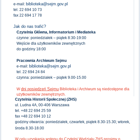
biblioteka@sejm.gov.pl
e-mail:
tel. 22 694 10 73
fax 22 694 17 78
Jak do nas trafić?
Czytelnia Główna, Informatorium i Mediateka
czynne: poniedziałek – piątek 8:30-19:00
Wejście dla użytkowników zewnętrznych
do godziny 18:00
Pracownia Archiwum Sejmu
biblioteka@sejm.gov.pl
e-mail:
tel. 22 694 24 84
czynna: poniedziałek – piątek 9.00-15.00
dni posiedzeń Sejmu
W
Biblioteka i Archiwum są niedostępne dla
użytkowników zewnętrznych.
Czytelnia Historii Społecznej (ZHS)
ul. Ludna 4A, 00-406 Warszawa
tel. +48 22 694 25 59
fax +48 22 694 10 12
godziny otwarcia: poniedziałek, czwartek, piątek 8.30-15.30; wtorek,
środa 8.30-18.00
W celu uzyskania wstępu do Czytelni Wydziału ZHS prosimy o