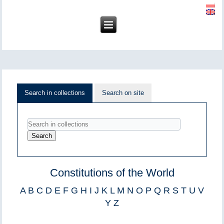
Search in collections
Search on site
Constitutions of the World
A
B
C
D
E
F
G
H
I
J
K
L
M
N
O
P
Q
R
S
T
U
V
Y
Z