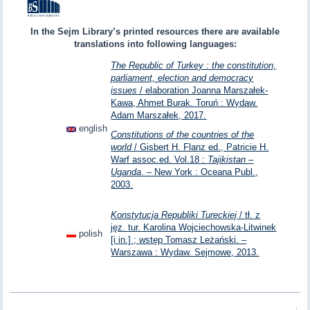
In the Sejm Library’s printed resources there are available
translations into following languages:
The Republic of Turkey : the constitution,
parliament, election and democracy
issues
/ elaboration Joanna Marszałek-
Kawa, Ahmet Burak. Toruń : Wydaw.
Adam Marszałek, 2017.
english
Constitutions of the countries of the
world
/ Gisbert H. Flanz ed., Patricie H.
Warf assoc.ed. Vol.18 :
Tajikistan –
Uganda
. – New York : Oceana Publ.,
2003.
Konstytucja Republiki Tureckiej
/ tł. z
jęz. tur. Karolina Wojciechowska-Litwinek
polish
[i in.] ; wstęp Tomasz Leżański. –
Warszawa : Wydaw. Sejmowe, 2013.