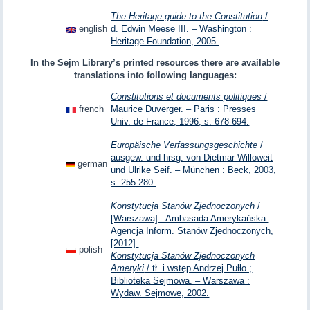
The Heritage guide to the Constitution
/
english
d. Edwin Meese III. – Washington :
Heritage Foundation, 2005.
In the Sejm Library’s printed resources there are available
translations into following languages:
Constitutions et documents politiques
/
french
Maurice Duverger. – Paris : Presses
Univ. de France, 1996, s. 678-694.
Europäische Verfassungsgeschichte
/
ausgew. und hrsg. von Dietmar Willoweit
german
und Ulrike Seif. – München : Beck, 2003,
s. 255-280.
Konstytucja Stanów Zjednoczonych
/
[Warszawa] : Ambasada Amerykańska.
Agencja Inform. Stanów Zjednoczonych,
[2012].
polish
Konstytucja Stanów Zjednoczonych
Ameryki
/ tł. i wstęp Andrzej Pułło ;
Biblioteka Sejmowa. – Warszawa :
Wydaw. Sejmowe, 2002.