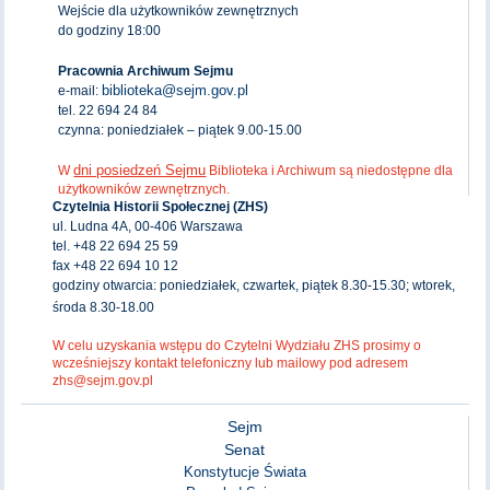
Wejście dla użytkowników zewnętrznych
do godziny 18:00
Pracownia Archiwum Sejmu
biblioteka@sejm.gov.pl
e-mail:
tel. 22 694 24 84
czynna: poniedziałek – piątek 9.00-15.00
dni posiedzeń Sejmu
W
Biblioteka i Archiwum są niedostępne dla
użytkowników zewnętrznych.
Czytelnia Historii Społecznej (ZHS)
ul. Ludna 4A, 00-406 Warszawa
tel. +48 22 694 25 59
fax +48 22 694 10 12
godziny otwarcia: poniedziałek, czwartek, piątek 8.30-15.30; wtorek,
środa 8.30-18.00
W celu uzyskania wstępu do Czytelni Wydziału ZHS prosimy o
wcześniejszy kontakt telefoniczny lub mailowy pod adresem
zhs@sejm.gov.pl
Sejm
Senat
Konstytucje Świata