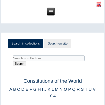
Search in collections
Search on site
Constitutions of the World
A
B
C
D
E
F
G
H
I
J
K
L
M
N
O
P
Q
R
S
T
U
V
Y
Z