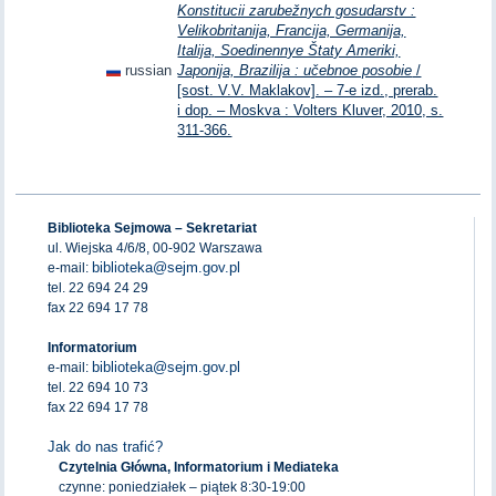
Konstitucii zarubežnych gosudarstv :
Velikobritanija, Francija, Germanija,
Italija, Soedinennye Štaty Ameriki,
russian
Japonija, Brazilija : učebnoe posobie
/
[sost. V.V. Maklakov]. – 7-e izd., prerab.
i dop. – Moskva : Volters Kluver, 2010, s.
311-366.
Biblioteka Sejmowa – Sekretariat
ul. Wiejska 4/6/8, 00-902 Warszawa
biblioteka@sejm.gov.pl
e-mail:
tel. 22 694 24 29
fax 22 694 17 78
Informatorium
biblioteka@sejm.gov.pl
e-mail:
tel. 22 694 10 73
fax 22 694 17 78
Jak do nas trafić?
Czytelnia Główna, Informatorium i Mediateka
czynne: poniedziałek – piątek 8:30-19:00