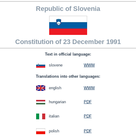
Republic of Slovenia
Constitution of 23 December 1991
Text in official language:
slovene
WWW
Translations into other languages:
english
WWW
hungarian
PDF
italian
PDF
polish
PDF