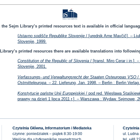
n the Sejm Library’s printed resources text is available in official languag
Ustavno sodišče Republike Slovenije
/ [urednik Arne Mavčič]. – Lju
Slovenije, 1999.
Library’s printed resources there are available translations into followi
Constitution of the Republic of Slovenia
/ [transl. Miro Cerar i in.]. 
Slovenije, 2001.
Verfassungs- und Verwaltungsrecht der Staaten Osteuropas VSO
/ 
Ostmitteleuropa
. – 22. Lieferung, Jan. 1998. – Berlin : Berlin Verlag
Konstytucje państw Unii Europejskiej
/ pod red. Wiesława Staśkiewi
prawny na dzień 1 lipca 2011 r.]. – Warszawa : Wydaw. Sejmowe, 2
Czytelnia Główna, Informatorium i Mediateka
Czytelnia
czynne: poniedziałek – piątek 8:30-19:00
ul. Ludna
Wejście dla użytkowników zewnętrznych
tel. +48 2