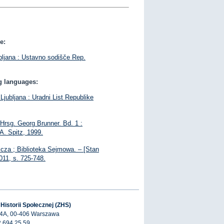
e:
bljana : Ustavno sodišče Rep.
ng languages:
– Ljubljana : Uradni List Republike
Hrsg. Georg Brunner. Bd. 1 :
 A. Spitz, 1999.
cza ; Biblioteka Sejmowa. – [Stan
011, s. 725-748.
 Historii Społecznej (ZHS)
 4A, 00-406 Warszawa
2 694 25 59