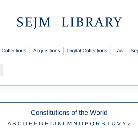
Collections
Acquisitions
Digital Collections
Law
Sej
Constitutions of the World
A
B
C
D
E
F
G
H
I
J
K
L
M
N
O
P
Q
R
S
T
U
V
Y
Z