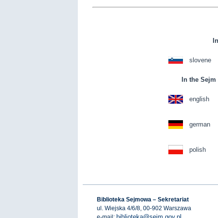
I
slovene
In the Sejm 
english
german
polish
Biblioteka Sejmowa – Sekretariat
ul. Wiejska 4/6/8, 00-902 Warszawa
biblioteka@sejm.gov.pl
e-mail: