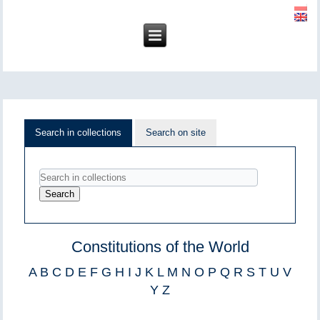
Search in collections
Search on site
Constitutions of the World
A
B
C
D
E
F
G
H
I
J
K
L
M
N
O
P
Q
R
S
T
U
V
Y
Z