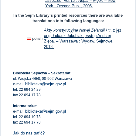
assoc.ed. Vol.13 :
Nepal – Niger
. – New
York : Oceana Publ., 2003.
In the Sejm Library’s printed resources there are available
translations into following languages:
Akty konstytucyjne Nowej Zelandii
/ tł. z jęz.
ang. Łukasz Jakubiak ; wstęp Andrzej
polish
Zięba. – Warszawa : Wydaw. Sejmowe,
2018.
Biblioteka Sejmowa – Sekretariat
ul. Wiejska 4/6/8, 00-902 Warszawa
biblioteka@sejm.gov.pl
e-mail:
tel. 22 694 24 29
fax 22 694 17 78
Informatorium
biblioteka@sejm.gov.pl
e-mail:
tel. 22 694 10 73
fax 22 694 17 78
Jak do nas trafić?