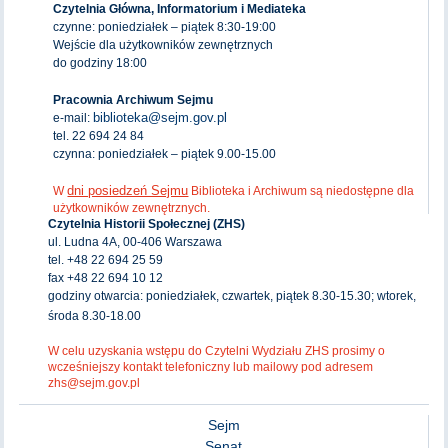
Czytelnia Główna, Informatorium i Mediateka
czynne: poniedziałek – piątek 8:30-19:00
Wejście dla użytkowników zewnętrznych
do godziny 18:00
Pracownia Archiwum Sejmu
biblioteka@sejm.gov.pl
e-mail:
tel. 22 694 24 84
czynna: poniedziałek – piątek 9.00-15.00
dni posiedzeń Sejmu
W
Biblioteka i Archiwum są niedostępne dla
użytkowników zewnętrznych.
Czytelnia Historii Społecznej (ZHS)
ul. Ludna 4A, 00-406 Warszawa
tel. +48 22 694 25 59
fax +48 22 694 10 12
godziny otwarcia: poniedziałek, czwartek, piątek 8.30-15.30; wtorek,
środa 8.30-18.00
W celu uzyskania wstępu do Czytelni Wydziału ZHS prosimy o
wcześniejszy kontakt telefoniczny lub mailowy pod adresem
zhs@sejm.gov.pl
Sejm
Senat