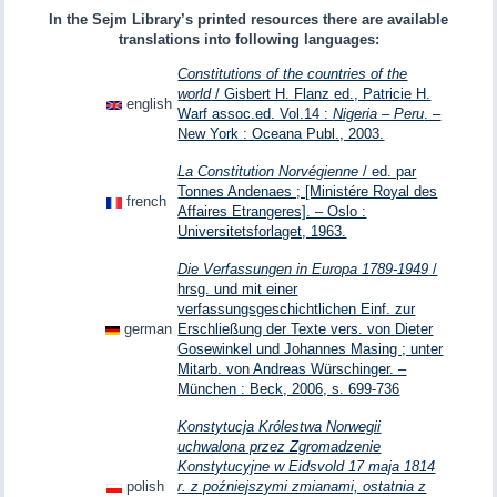
In the Sejm Library’s printed resources there are available
translations into following languages:
Constitutions of the countries of the
world
/ Gisbert H. Flanz ed., Patricie H.
english
Warf assoc.ed. Vol.14 :
Nigeria – Peru
. –
New York : Oceana Publ., 2003.
La Constitution Norvégienne
/ ed. par
Tonnes Andenaes ; [Ministére Royal des
french
Affaires Etrangeres]. – Oslo :
Universitetsforlaget, 1963.
Die Verfassungen in Europa 1789-1949
/
hrsg. und mit einer
verfassungsgeschichtlichen Einf. zur
german
Erschließung der Texte vers. von Dieter
Gosewinkel und Johannes Masing ; unter
Mitarb. von Andreas Würschinger. –
München : Beck, 2006, s. 699-736
Konstytucja Królestwa Norwegii
uchwalona przez Zgromadzenie
Konstytucyjne w Eidsvold 17 maja 1814
polish
r. z poźniejszymi zmianami, ostatnia z