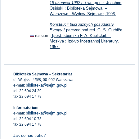
19 czerwca 1992 r.
/ wstęp i tł. Joachim
Osiński ; Biblioteka Sejmowa. –
Warszawa : Wydaw. Sejmowe, 1996.
Konstitucii buržuaznych gosudarstv
Evropy
/ perevod pod red. G. S. Gurbiča
russian
; [sost. sbornika F. A. Kublickij]. –
Moskva : Izd-vo Inostrannoj Literatury,
1957.
Biblioteka Sejmowa – Sekretariat
ul. Wiejska 4/6/8, 00-902 Warszawa
biblioteka@sejm.gov.pl
e-mail:
tel. 22 694 24 29
fax 22 694 17 78
Informatorium
biblioteka@sejm.gov.pl
e-mail:
tel. 22 694 10 73
fax 22 694 17 78
Jak do nas trafić?