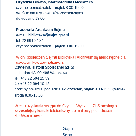
Czytelnia Główna, Informatorium i Mediateka
czynne: poniedziałek – piątek 8:30-19:00
Wejście dla użytkowników zewnętrznych
do godziny 18:00
Pracownia Archiwum Sejmu
biblioteka@sejm.gov.pl
e-mail:
tel. 22 694 24 84
czynna: poniedziałek – piątek 9.00-15.00
dni posiedzeń Sejmu
W
Biblioteka i Archiwum są niedostępne dla
użytkowników zewnętrznych.
Czytelnia Historii Społecznej (ZHS)
ul. Ludna 4A, 00-406 Warszawa
tel. +48 22 694 25 59
fax +48 22 694 10 12
godziny otwarcia: poniedziałek, czwartek, piątek 8.30-15.30; wtorek,
środa 8.30-18.00
W celu uzyskania wstępu do Czytelni Wydziału ZHS prosimy o
wcześniejszy kontakt telefoniczny lub mailowy pod adresem
zhs@sejm.gov.pl
Sejm
Senat