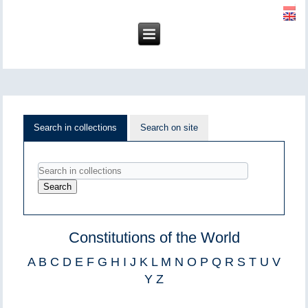
Search in collections
Search on site
Constitutions of the World
A
B
C
D
E
F
G
H
I
J
K
L
M
N
O
P
Q
R
S
T
U
V
Y
Z