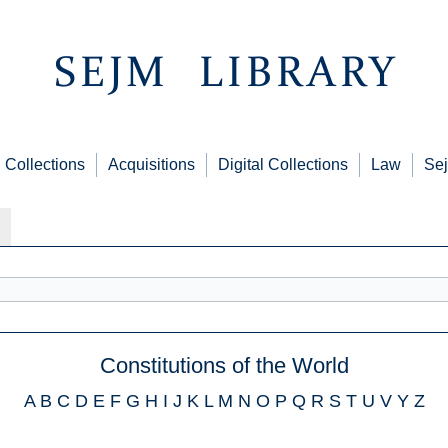
Collections
Acquisitions
Digital Collections
Law
Sej
Constitutions of the World
A
B
C
D
E
F
G
H
I
J
K
L
M
N
O
P
Q
R
S
T
U
V
Y
Z