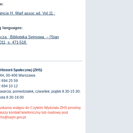
e:
tricie H. Warf assoc.ed. Vol.11 :
ng languages:
icza ; Biblioteka Sejmowa. – [Stan
011, s. 471-518.
 Historii Społecznej (ZHS)
 4A, 00-406 Warszawa
2 694 25 59
2 694 10 12
warcia: poniedziałek, czwartek, piątek 8.30-15.30;
roda 8.30-18.00
yskania wstępu do Czytelni Wydziału ZHS prosimy
ejszy kontakt telefoniczny lub mailowy pod
zhs@sejm.gov.pl