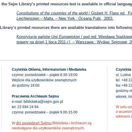
n the Sejm Library’s printed resources text is available in official languag
Constitutions of the countries of the world
/ Gisbert H. Flanz ed., Pa
Liechtenstein – Malta
. – New York : Oceana Publ., 2003.
Library’s printed resources there are available translations into followi
Konstytucje państw Unii Europejskiej
/ pod red. Wiesława Staśkiew
prawny na dzień 1 lipca 2011 r.]. – Warszawa : Wydaw. Sejmowe, 2
Czytelnia Główna, Informatorium i Mediateka
Czytelnia
czynne: poniedziałek – piątek 8:30-19:00
ul. Ludna
Wejście dla użytkowników zewnętrznych
tel. +48 2
do godziny 18:00
fax +48 2
godziny ot
Pracownia Archiwum Sejmu
wtorek, ś
biblioteka@sejm.gov.pl
e-mail:
tel. 22 694 24 84
W celu uz
o wcześni
czynna: poniedziałek – piątek 9.00-15.00
adresem 
dni posiedzeń Sejmu
W
Biblioteka i Archiwum są
niedostępne dla użytkowników zewnętrznych.