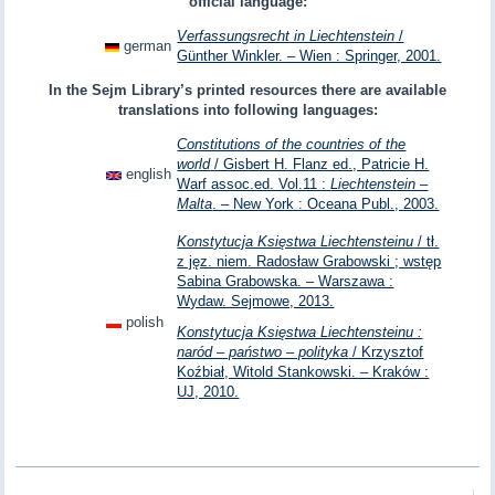
official language:
Verfassungsrecht in Liechtenstein
/
german
Günther Winkler. – Wien : Springer, 2001.
In the Sejm Library’s printed resources there are available
translations into following languages:
Constitutions of the countries of the
world
/ Gisbert H. Flanz ed., Patricie H.
english
Warf assoc.ed. Vol.11 :
Liechtenstein –
Malta
. – New York : Oceana Publ., 2003.
Konstytucja Księstwa Liechtensteinu
/ tł.
z jęz. niem. Radosław Grabowski ; wstęp
Sabina Grabowska. – Warszawa :
Wydaw. Sejmowe, 2013.
polish
Konstytucja Księstwa Liechtensteinu :
naród – państwo – polityka
/ Krzysztof
Koźbiał, Witold Stankowski. – Kraków :
UJ, 2010.