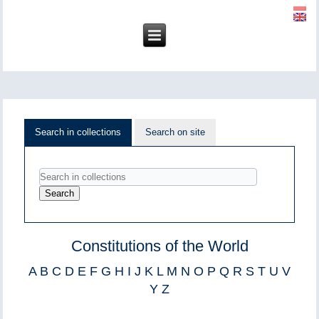
Search in collections
Search on site
Constitutions of the World
A
B
C
D
E
F
G
H
I
J
K
L
M
N
O
P
Q
R
S
T
U
V
Y
Z