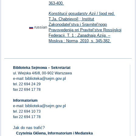
363-400.
Konstitucii gosudarstv Azii
/ [pod red.
T.Ja. Chabrievoj] ; Institut
Zakonodatel’stva i Sravnitel’nogo
russian
Pravovedenija pri Pravitel’stve Rossijskoj
Federacii. T. 1 :
Zapadnaja Azija
. –
Moskva : Norma, 2010, s. 345-382.
Biblioteka Sejmowa – Sekretariat
ul. Wiejska 4/6/8, 00-902 Warszawa
biblioteka@sejm.gov.pl
e-mail:
tel. 22 694 24 29
fax 22 694 17 78
Informatorium
biblioteka@sejm.gov.pl
e-mail:
tel. 22 694 10 73
fax 22 694 17 78
Jak do nas trafić?
Czytelnia Główna, Informatorium i Mediateka