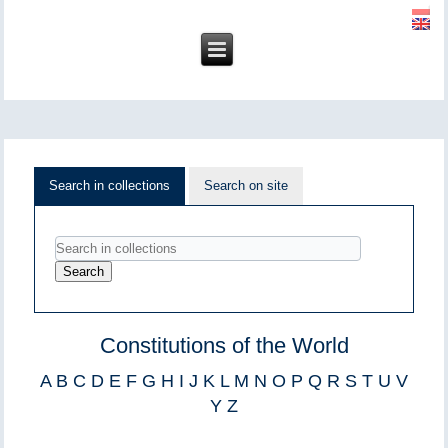
Search in collections
Search on site
Constitutions of the World
A
B
C
D
E
F
G
H
I
J
K
L
M
N
O
P
Q
R
S
T
U
V
Y
Z