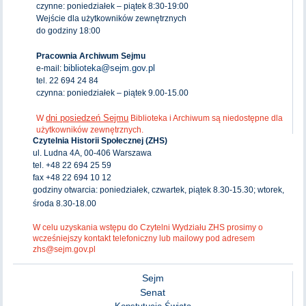
czynne: poniedziałek – piątek 8:30-19:00
Wejście dla użytkowników zewnętrznych
do godziny 18:00
Pracownia Archiwum Sejmu
biblioteka@sejm.gov.pl
e-mail:
tel. 22 694 24 84
czynna: poniedziałek – piątek 9.00-15.00
dni posiedzeń Sejmu
W
Biblioteka i Archiwum są niedostępne dla
użytkowników zewnętrznych.
Czytelnia Historii Społecznej (ZHS)
ul. Ludna 4A, 00-406 Warszawa
tel. +48 22 694 25 59
fax +48 22 694 10 12
godziny otwarcia: poniedziałek, czwartek, piątek 8.30-15.30; wtorek,
środa 8.30-18.00
W celu uzyskania wstępu do Czytelni Wydziału ZHS prosimy o
wcześniejszy kontakt telefoniczny lub mailowy pod adresem
zhs@sejm.gov.pl
Sejm
Senat