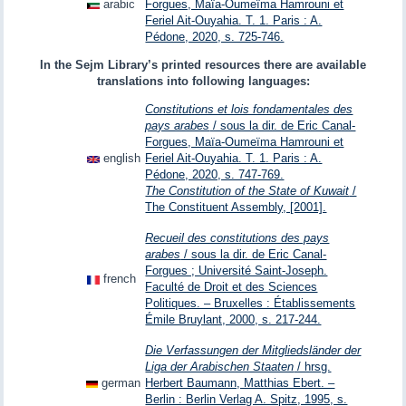
arabic
Forgues, Maïa-Oumeïma Hamrouni et
Feriel Ait-Ouyahia. T. 1. Paris : A.
Pédone, 2020, s. 725-746.
In the Sejm Library’s printed resources there are available
translations into following languages:
Constitutions et lois fondamentales des
pays arabes
/ sous la dir. de Eric Canal-
Forgues, Maïa-Oumeïma Hamrouni et
english
Feriel Ait-Ouyahia. T. 1. Paris : A.
Pédone, 2020, s. 747-769.
The Constitution of the State of Kuwait
/
The Constituent Assembly, [2001].
Recueil des constitutions des pays
arabes
/ sous la dir. de Eric Canal-
Forgues ; Université Saint-Joseph.
french
Faculté de Droit et des Sciences
Politiques. – Bruxelles : Établissements
Émile Bruylant, 2000, s. 217-244.
Die Verfassungen der Mitgliedsländer der
Liga der Arabischen Staaten
/ hrsg.
german
Herbert Baumann, Matthias Ebert. –
Berlin : Berlin Verlag A. Spitz, 1995, s.