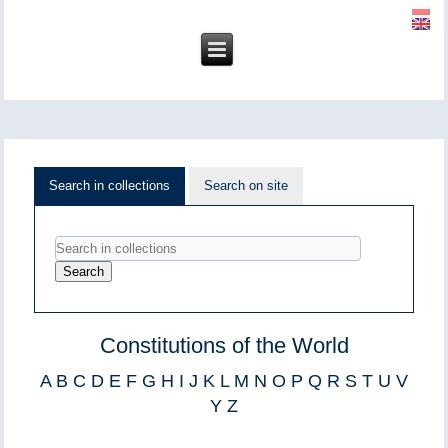
Search in collections
Search on site
Constitutions of the World
A
B
C
D
E
F
G
H
I
J
K
L
M
N
O
P
Q
R
S
T
U
V
Y
Z