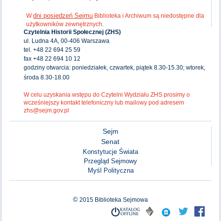
dni posiedzeń Sejmu
W
Biblioteka i Archiwum są niedostępne dla
użytkowników zewnętrznych.
Czytelnia Historii Społecznej (ZHS)
ul. Ludna 4A, 00-406 Warszawa
tel. +48 22 694 25 59
fax +48 22 694 10 12
godziny otwarcia: poniedziałek, czwartek, piątek 8.30-15.30; wtorek,
środa 8.30-18.00
W celu uzyskania wstępu do Czytelni Wydziału ZHS prosimy o
wcześniejszy kontakt telefoniczny lub mailowy pod adresem
zhs@sejm.gov.pl
Sejm
Senat
Konstytucje Świata
Przegląd Sejmowy
Myśl Polityczna
©
2015
Biblioteka Sejmowa