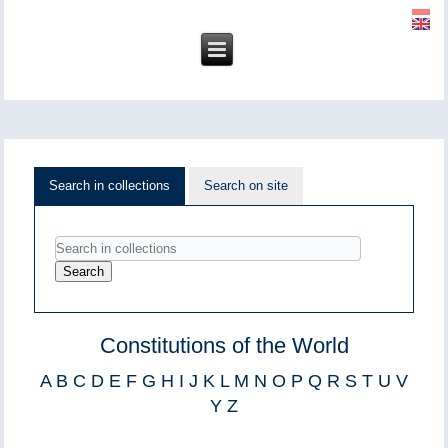
Search in collections
Search on site
Constitutions of the World
A
B
C
D
E
F
G
H
I
J
K
L
M
N
O
P
Q
R
S
T
U
V
Y
Z