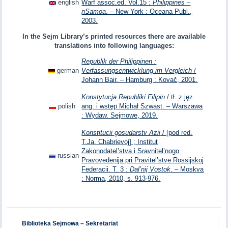
english
Warf assoc.ed. Vol.15 :
Philippines –
nSamoa
. – New York : Oceana Publ.,
2003.
In the Sejm Library’s printed resources there are available
translations into following languages:
Republik der Philippinen :
german
Verfassungsentwicklung im Vergleich
/
Johann Bair. – Hamburg : Kovač, 2001.
Konstytucja Republiki Filipin
/ tł. z jęz.
polish
ang. i wstęp Michał Szwast. – Warszawa
: Wydaw. Sejmowe, 2019.
Konstitucii gosudarstv Azii
/ [pod red.
T.Ja. Chabrievoj] ; Institut
Zakonodatel’stva i Sravnitel’nogo
russian
Pravovedenija pri Pravitel’stve Rossijskoj
Federacii. T. 3 :
Dal’nij Vostok
. – Moskva
: Norma, 2010, s. 913-976.
Biblioteka Sejmowa – Sekretariat