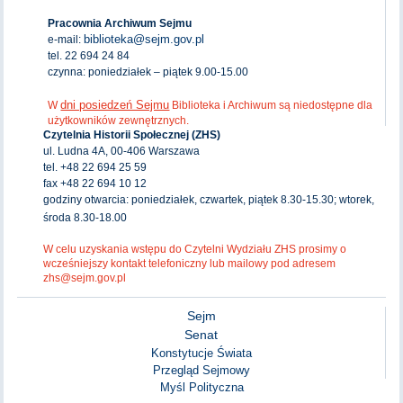
Pracownia Archiwum Sejmu
biblioteka@sejm.gov.pl
e-mail:
tel. 22 694 24 84
czynna: poniedziałek – piątek 9.00-15.00
dni posiedzeń Sejmu
W
Biblioteka i Archiwum są niedostępne dla
użytkowników zewnętrznych.
Czytelnia Historii Społecznej (ZHS)
ul. Ludna 4A, 00-406 Warszawa
tel. +48 22 694 25 59
fax +48 22 694 10 12
godziny otwarcia: poniedziałek, czwartek, piątek 8.30-15.30; wtorek,
środa 8.30-18.00
W celu uzyskania wstępu do Czytelni Wydziału ZHS prosimy o
wcześniejszy kontakt telefoniczny lub mailowy pod adresem
zhs@sejm.gov.pl
Sejm
Senat
Konstytucje Świata
Przegląd Sejmowy
Myśl Polityczna