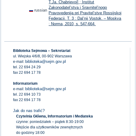
T.Ja. Chabrievoj] ; Institut
Zakonodatel’stva i Sravnitel’nogo
russian
Pravovedenija pri Pravitel’stve Rossijskoj
Federacii. T. 3 : Dal’nij Vostok. – Moskva
: Norma, 2010, s. 547-664.
Biblioteka Sejmowa – Sekretariat
ul. Wiejska 4/6/8, 00-902 Warszawa
biblioteka@sejm.gov.pl
e-mail:
tel. 22 694 24 29
fax 22 694 17 78
Informatorium
biblioteka@sejm.gov.pl
e-mail:
tel. 22 694 10 73
fax 22 694 17 78
Jak do nas trafić?
Czytelnia Główna, Informatorium i Mediateka
czynne: poniedziałek – piątek 8:30-19:00
Wejście dla użytkowników zewnętrznych
do godziny 18:00