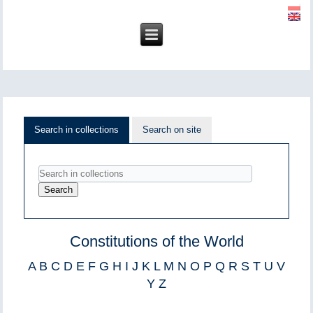
Search in collections
Search on site
Constitutions of the World
A
B
C
D
E
F
G
H
I
J
K
L
M
N
O
P
Q
R
S
T
U
V
Y
Z