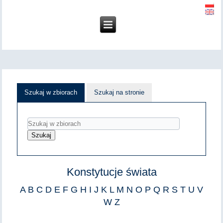
Szukaj w zbiorach
Szukaj na stronie
Konstytucje świata
A
B
C
D
E
F
G
H
I
J
K
L
M
N
O
P
Q
R
S
T
U
V
W
Z