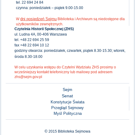
tel. 22 694 24 84
czynna: poniedziałek – piątek 9.00-15.00
dni posiedzeń Sejmu
W
Biblioteka i Archiwum są niedostępne dla
użytkowników zewnętrznych.
Czytelnia Historii Społecznej (ZHS)
ul. Ludna 4A, 00-406 Warszawa
tel. +48 22 694 25 59
fax +48 22 694 10 12
godziny otwarcia: poniedziałek, czwartek, piątek 8.30-15.30; wtorek,
środa 8.30-18.00
W celu uzyskania wstępu do Czytelni Wydziału ZHS prosimy o
wcześniejszy kontakt telefoniczny lub mailowy pod adresem
zhs@sejm.gov.pl
Sejm
Senat
Konstytucje Świata
Przegląd Sejmowy
Myśl Polityczna
©
2015
Biblioteka Sejmowa