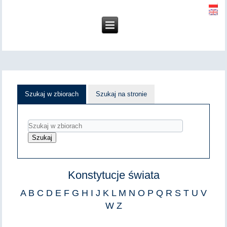
Szukaj w zbiorach
Szukaj na stronie
Konstytucje świata
A
B
C
D
E
F
G
H
I
J
K
L
M
N
O
P
Q
R
S
T
U
V
W
Z