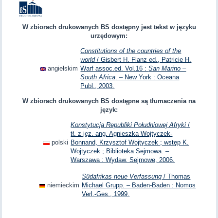
W zbiorach drukowanych BS dostępny jest tekst w języku
urzędowym:
Constitutions of the countries of the
world
/ Gisbert H. Flanz ed., Patricie H.
angielskim
Warf assoc.ed. Vol.16 :
San Marino –
South Africa
. – New York : Oceana
Publ., 2003.
W zbiorach drukowanych BS dostępne są tłumaczenia na
język:
Konstytucja Republiki Południowej Afryki
/
tł. z jęz. ang. Agnieszka Wojtyczek-
polski
Bonnand, Krzysztof Wojtyczek ; wstęp K.
Wojtyczek ; Biblioteka Sejmowa. –
Warszawa : Wydaw. Sejmowe, 2006.
Südafrikas neue Verfassung
/ Thomas
niemieckim
Michael Grupp. – Baden-Baden : Nomos
Verl.-Ges., 1999.