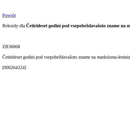
Powrót
Rekordy dla
Četirideset godini pod vsepobeždavaŝoto zname na 
ZB36068
Četirideset godini pod vsepobeždavaŝoto zname na marksizma-lenini
[000264224]