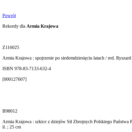
Powrót
Rekordy dla
Armia Krajowa
Z116025
Armia Krajowa : spojrzenie po siedemdziesięciu latach / red. Ryszar
ISBN 978-83-7133-632-4
[000127607]
B98012
Armia Krajowa : szkice z dziejów Sił Zbrojnych Polskiego Państwa P
il. ; 25 cm