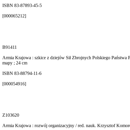
ISBN 83-87893-45-5
[000065212]
B91411
Armia Krajowa : szkice z dziejów Sił Zbrojnych Polskiego Państwa Po
mapy ; 24 cm
ISBN 83-88794-11-6
[000054916]
Z103620
Armia Krajowa : rozwój organizacyjny / red. nauk. Krzysztof Komorows