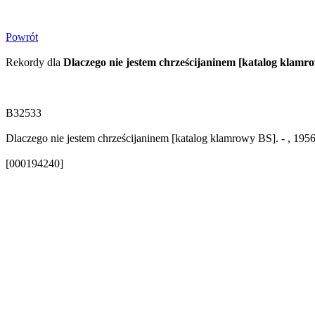
Powrót
Rekordy dla
Dlaczego nie jestem chrześcijaninem [katalog klamr
B32533
Dlaczego nie jestem chrześcijaninem [katalog klamrowy BS]. - , 195
[000194240]