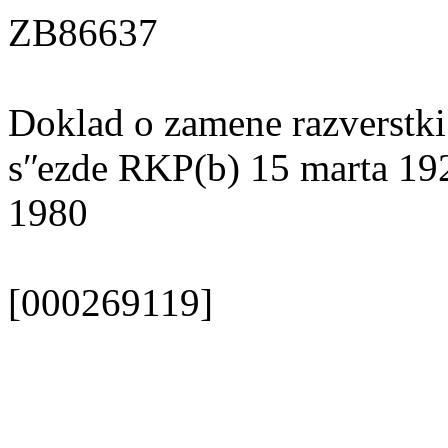
ZB86637
Doklad o zamene razverstk
sʺezde RKP(b) 15 marta 192
1980
[000269119]