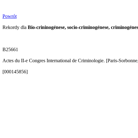
Powrót
Rekordy dla
Bio-crininogénese, socio-criminogénese, criminogéne
B25661
Actes du II-e Congres International de Criminologie. [Paris-Sorbonn
[000145856]