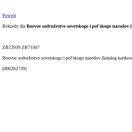
Powrót
Rekordy dla
Boevoe sodružestvo sovetskogo i polʹskogo narodov
ZB72939 ZB73367
Boevoe sodružestvo sovetskogo i polʹskogo narodov [katalog kartko
[000262739]