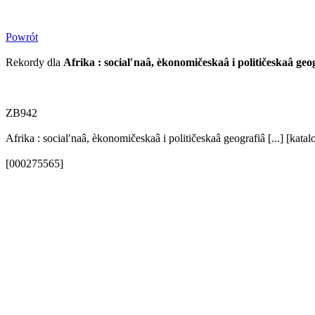
Powrót
Rekordy dla
Afrika : socialʹnaâ, èkonomičeskaâ i političeskaâ geo
ZB942
Afrika : socialʹnaâ, èkonomičeskaâ i političeskaâ geografiâ [...] [kat
[000275565]