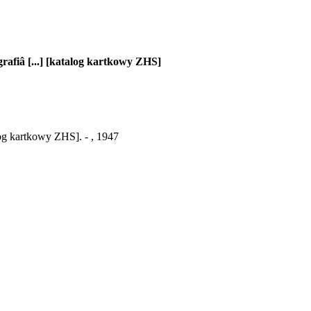
grafiâ [...] [katalog kartkowy ZHS]
alog kartkowy ZHS]. - , 1947